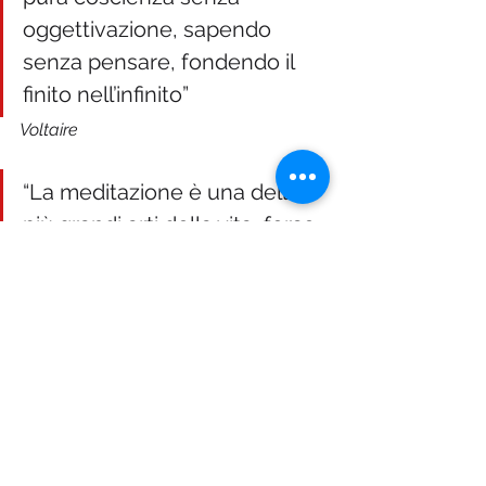
oggettivazione, sapendo 
senza pensare, fondendo il 
finito nell’infinito”
Voltaire
“La meditazione è una delle 
più grandi arti della vita, forse 
la più grande, e non la si può 
imparare da nessuno, questa 
è la sua bellezza. Non c’è 
tecnica e quindi non c’è 
autorità. Quando imparate a 
conoscervi, quando vi 
osservate, osservate il modo 
in cui camminate, in cui, 