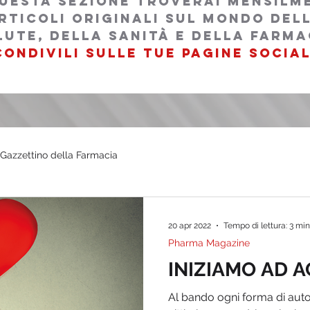
questa sezione troverai mensilm
rticoli originali sul mondo del
lutE, della sanità e della farma
condivili sulle tue pagine social
l Gazzettino della Farmacia
20 apr 2022
Tempo di lettura: 3 min
Pharma Magazine
INIZIAMO AD A
Al bando ogni forma di aut