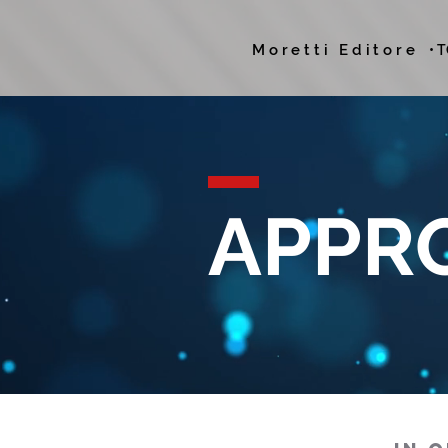
Moretti Editore
• 
APPR