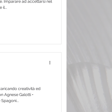
e. Imparare ad accettarsi nel
il...
caricando creatività ed
on Agnese Galotti •
 Spagoni...