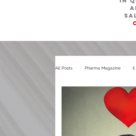
in 
a
sa
All Posts
Pharma Magazine
I