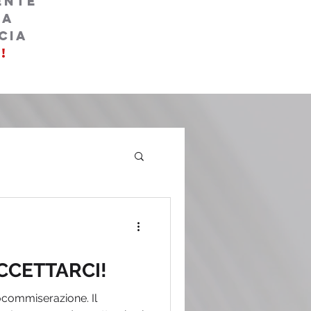
ente
la
cia
!
CCETTARCI!
ocommiserazione. Il