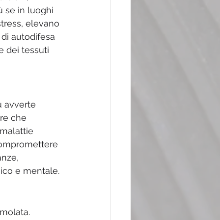
 se in luoghi 
tress, elevano 
 di autodifesa 
 dei tessuti 
u avverte 
ure che 
 malattie 
 compromettere 
anze, 
sico e mentale.
molata. 