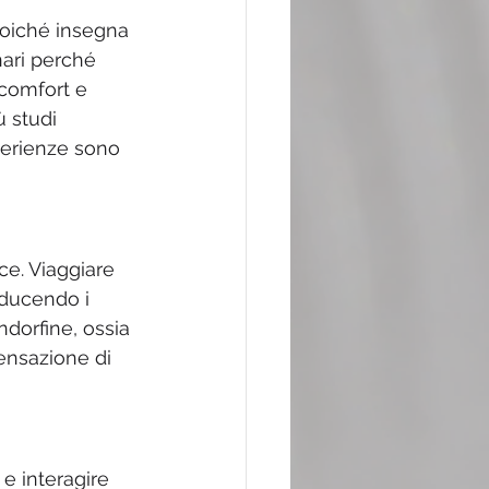
poiché insegna 
nari perché 
 comfort e 
 studi 
perienze sono 
ce. Viaggiare 
iducendo i 
ndorfine, ossia 
ensazione di 
e interagire 