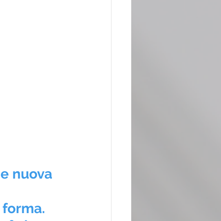
me nuova 
 
 forma. 