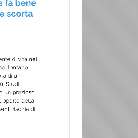
 fa bene 
e scorta 
te di vita nel 
nel lontano 
ra di un 
ù. Studi 
e un prezioso 
upporto della 
nti rischia di 