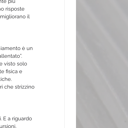
te più 
o risposte 
migliorano il 
chiamento è un 
lentato”. 
 visto solo 
 fisica e 
iche. 
i che strizzino 
. E a riguardo 
rsioni, 