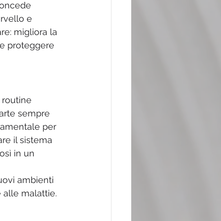
concede 
rvello e 
e: migliora la 
 e proteggere 
routine 
parte sempre 
ndamentale per 
re il sistema 
sì in un 
uovi ambienti 
 alle malattie.