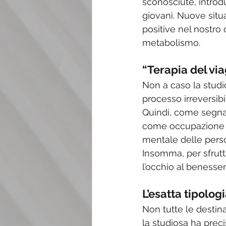
sconosciute, introd
giovani. Nuove situ
positive nel nostro 
metabolismo.
“Terapia del vi
Non a caso la studio
processo irreversib
Quindi, come segnal
come occupazione d
mentale delle perso
Insomma, per sfrutta
l’occhio al benesser
L’esatta tipolog
Non tutte le destina
la studiosa ha preci