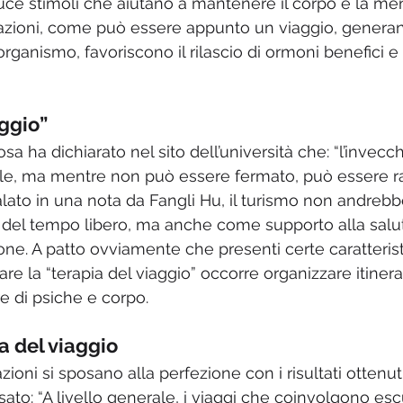
uce stimoli che aiutano a mantenere il corpo e la men
azioni, come può essere appunto un viaggio, generan
organismo, favoriscono il rilascio di ormoni benefici e 
aggio”
sa ha dichiarato nel sito dell’università che: “l’invec
ile, ma mentre non può essere fermato, può essere ral
ato in una nota da Fangli Hu, il turismo non andrebbe
el tempo libero, ma anche come supporto alla salute
ne. A patto ovviamente che presenti certe caratterist
re la “terapia del viaggio” occorre organizzare itinerar
e di psiche e corpo. 
ia del viaggio
zioni si sposano alla perfezione con i risultati ottenuti
sato: “A livello generale, i viaggi che coinvolgono escu