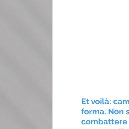
Et voilà: ca
forma. Non s
combattere 