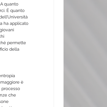
 A quanto 
ci. È quanto 
ell’Università 
a ha applicato 
giovani 
hi 
iché permette 
icio della 
entropia 
, maggiore è 
un processo 
enze che 
sone 