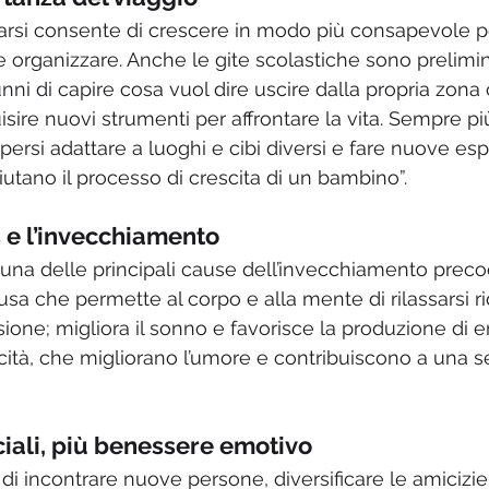
tarsi consente di crescere in modo più consapevole 
 e organizzare. Anche le gite scolastiche sono prelimi
nni di capire cosa vuol dire uscire dalla propria zona
ire nuovi strumenti per affrontare la vita. Sempre più
persi adattare a luoghi e cibi diversi e fare nuove es
iutano il processo di crescita di un bambino”.
s e l’invecchiamento
 una delle principali cause dell’invecchiamento preco
usa che permette al corpo e alla mente di rilassarsi r
ensione; migliora il sonno e favorisce la produzione di e
icità, che migliorano l’umore e contribuiscono a una s
ciali, più benessere emotivo
i incontrare nuove persone, diversificare le amicizie 