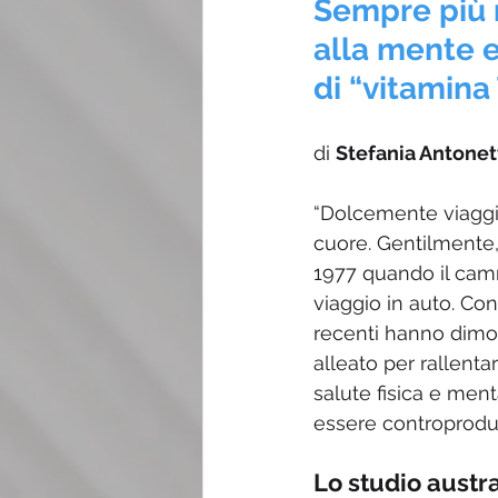
Sempre più 
alla mente e
di “vitamina 
di 
Stefania Antonet
“Dolcemente viaggia
cuore. Gentilmente, 
1977 quando il camm
viaggio in auto. Co
recenti hanno dimos
alleato per rallent
salute fisica e ment
essere controprodu
Lo studio austr