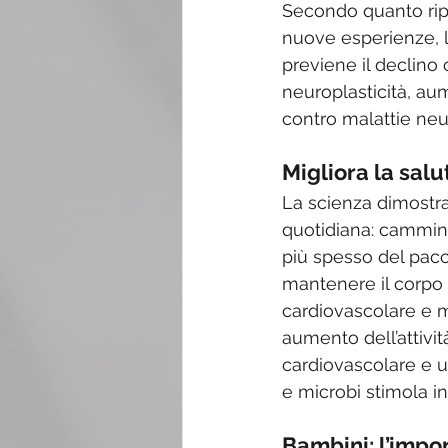
Secondo quanto ripo
nuove esperienze, li
previene il declino 
neuroplasticità, aum
contro malattie ne
Migliora la salut
La scienza dimostra
quotidiana: camminat
più spesso del pacc
mantenere il corpo g
cardiovascolare e m
aumento dell’attivit
cardiovascolare e u
e microbi stimola in
Bambini: l’impo