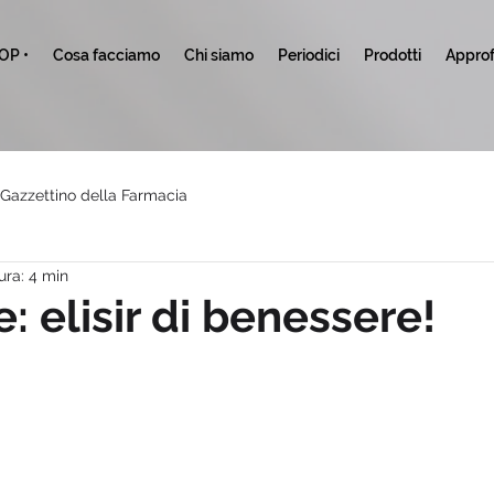
TOP •
Cosa facciamo
Chi siamo
Periodici
Prodotti
Approf
l Gazzettino della Farmacia
ura: 4 min
: elisir di benessere!