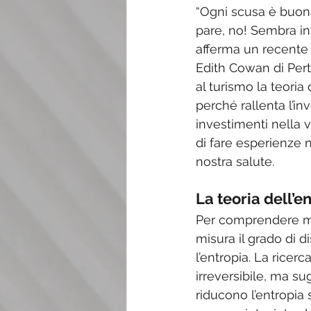
“Ogni scusa è buon
pare, no! Sembra in
afferma un recente 
Edith Cowan di Perth
al turismo la teoria
perché rallenta l’in
investimenti nella 
di fare esperienze 
nostra salute.
La teoria dell’e
Per comprendere meg
misura il grado di d
l’entropia. La ricer
irreversibile, ma s
riducono l’entropia 