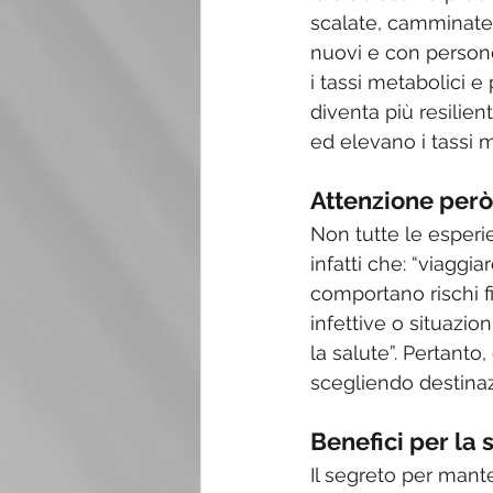
scalate, camminate 
nuovi e con persone
i tassi metabolici e
diventa più resilien
ed elevano i tassi m
Attenzione però
Non tutte le esperi
infatti che: “viaggi
comportano rischi fis
infettive o situazi
la salute”. Pertanto
scegliendo destinaz
Benefici per la 
Il segreto per mant