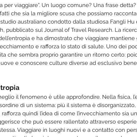
a per viaggiare”. Un luogo comune? Una frase detta?
fatti che sia la migliore scusa che possiamo raccontar
studio australiano condotto dalla studiosa Fangli Hu d
, pubblicato sul Journal of Travel Research. La ricerc
 dell’entropia e ha dimostrato che viaggiare mantiene 
vecchiamento e rafforza lo stato di salute. Uno dei poc
vita che sembra proprio garantire un ritorno certo: po
nuove e conoscere culture diverse ad esclusivo benef
ntropia
lio il fenomeno è utile approfondire. Nella fisica, l’
isordine di un sistema: più il sistema è disorganizzato
ca rafforza quindi l’idea di come l’invecchiamento sia 
uggerisce che può essere rallentato attraverso esperi
stessa. Viaggiare in luoghi nuovi e a contatto con per