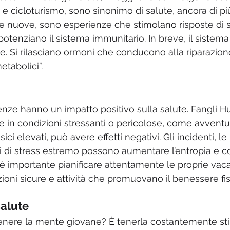
e cicloturismo, sono sinonimo di salute, ancora di più
 nuove, sono esperienze che stimolano risposte di s
 potenziano il sistema immunitario. In breve, il sistema
te. Si rilasciano ormoni che conducono alla riparazione
etabolici”.
enze hanno un impatto positivo sulla salute. Fangli H
are in condizioni stressanti o pericolose, come avvent
ici elevati, può avere effetti negativi. Gli incidenti, le
oni di stress estremo possono aumentare l’entropia e
, è importante pianificare attentamente le proprie vac
ioni sicure e attività che promuovano il benessere fi
salute
enere la mente giovane? È tenerla costantemente sti