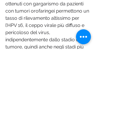
ottenuti con gargarismo da pazienti 
con tumori orofaringei permettono un 
tasso di rilevamento altissimo per 
l’HPV 16, il ceppo virale più diffuso e 
pericoloso del virus, 
indipendentemente dallo stadio del 
tumore, quindi anche negli stadi più 
precoci”.
La speranza
“Il risultato va ora validato in studi con 
numeri più ampi di pazienti – 
aggiunge Chiocca -. Utilizzeremo i 
dati raccolti finora per correlarli a 
nuovi eventi, quali per esempio una 
possibile ripresa di malattia. Il test che 
non richiede né aghi né tamponi e 
dunque ha un ridotto margine di 