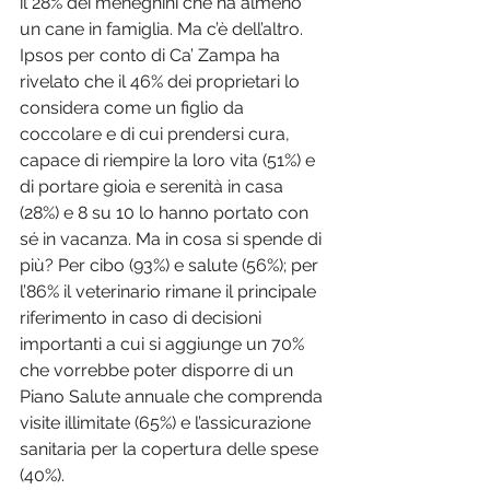
il 28% dei meneghini che ha almeno 
un cane in famiglia. Ma c’è dell’altro. 
Ipsos per conto di Ca’ Zampa ha 
rivelato che il 46% dei proprietari lo 
considera come un figlio da 
coccolare e di cui prendersi cura, 
capace di riempire la loro vita (51%) e 
di portare gioia e serenità in casa 
(28%) e 8 su 10 lo hanno portato con 
sé in vacanza. Ma in cosa si spende di 
più? Per cibo (93%) e salute (56%); per 
l’86% il veterinario rimane il principale 
riferimento in caso di decisioni 
importanti a cui si aggiunge un 70% 
che vorrebbe poter disporre di un 
Piano Salute annuale che comprenda 
visite illimitate (65%) e l’assicurazione 
sanitaria per la copertura delle spese 
(40%).