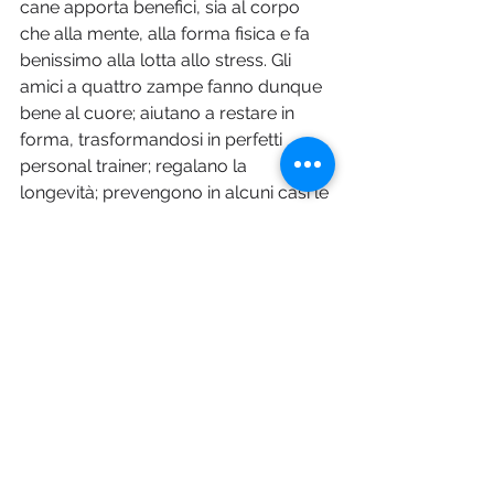
cane apporta benefici, sia al corpo 
che alla mente, alla forma fisica e fa 
benissimo alla lotta allo stress. Gli 
amici a quattro zampe fanno dunque 
bene al cuore; aiutano a restare in 
forma, trasformandosi in perfetti 
personal trainer; regalano la 
longevità; prevengono in alcuni casi le 
allergie; aiutano a contrastare 
l’obesità; rendono attraenti; 
contrastano la solitudine; combattono 
lo stress; regalano allegria; sono di 
supporto nei momenti difficili; fanno 
bene all’umore e alla salute; 
insegnano ad essere positivi e 
generosi; ci rendono più empatici e 
comprensivi; fanno ridere e riempiono 
di ricordi divertenti; sono ottimi 
compagni di giochi; diventano spesso 