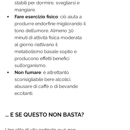
stabili per dormire, svegliarsi e 
mangiare.
Fare esercizio fisico
: ciò aiuta a 
produrre endorfine migliorando il 
tono dell’umore. Almeno 30 
minuti di attività fisica moderata 
al giorno riattivano il 
metabolismo basale sopito e 
producono effetti benefici 
sull’organismo.
Non fumare
: è altrettanto 
sconsigliabile bere alcolici, 
abusare di caffè o di bevande 
eccitanti.
… E SE QUESTO NON BASTA? 
Uno stile di vita ordinato può non 