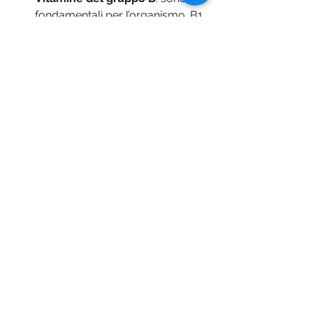
fondamentali per l’organismo. B1, 
B2 e B3 per il sistema nervoso; 
B6 e B12 per la produzione di 
globuli rossi e il sistema 
immunitario forte.
INTEGRATORI DI SALI 
MINERALI 
Zinco
: rafforza il sistema 
immunitario, aiuta le funzioni 
cognitive e nel mantenimento di 
ossa, unghie, capelli e pelle, utile 
alla vista e a regolare i livelli della 
tiroide.
Selenio
: è benefico per il sistema 
immunitario, protegge il sistema 