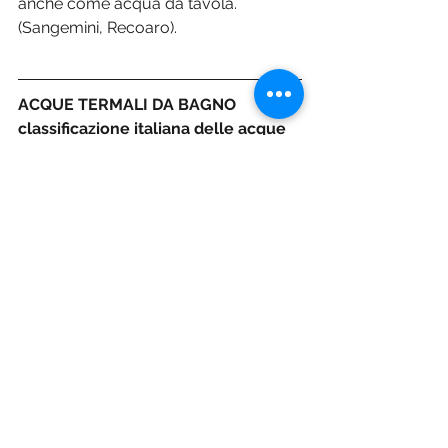
anche come acqua da tavola.
(Sangemini, Recoaro).
ACQUE TERMALI DA BAGNO
classificazione italiana delle acque 
minerali
Le acque termali sono acque minerali 
di composizione anche molto diverse 
fra loro. Con metodi diversi sono 
usate per fini terapeutici. Ecco alcune 
classificazioni specificate da “FoRST”, 
Fondazione per la Ricerca Scientifica 
Termale.
Acque fredde
(Temperatura non superiore a 20°C)
Salse 