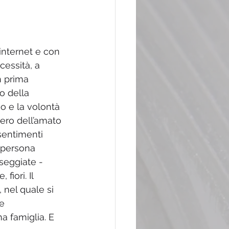
internet e con 
cessità, a 
n prima 
o della 
io e la volontà 
iero dell’amato 
sentimenti 
 persona 
seggiate - 
iori. Il 
 nel quale si 
e 
a famiglia. E 