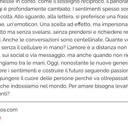
o messe in conto, come il sostegno reciproco. Il panor
i è profondamente cambiato. I sentimenti spesso son
coltà. Allo sguardo, alla lettera, si preferisce una fras
ne, un‘emoticon. Una scelta ad effetto, ma imperson
tto ma senza svelarsi, senza prendersi e richiedere re
chi. Anche le conversazioni sono centellinate. Quante 
 senza il cellulare in mano? L’amore è a distanza no
e, sui social o via messaggio, ma anche quando non r
ngiamo tra le mani. Oggi, nonostante le nuove genera
ere i sentimenti e costruire il futuro seguendo passioni
iungere il cuore delle persone perché va oltrepassat
che indossiamo nel mondo. Per amare bisogna levarl
onti?
tos.com
e