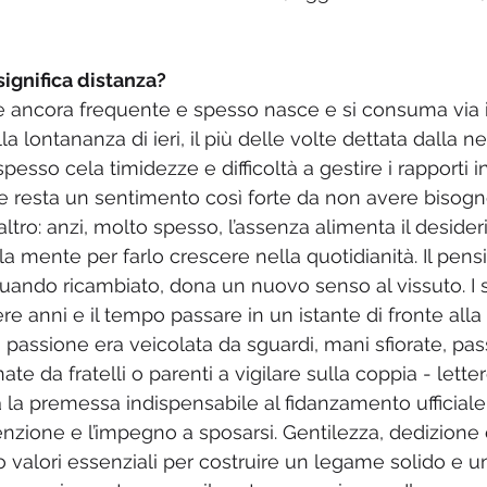
significa distanza? 
è ancora frequente e spesso nasce e si consuma via 
la lontananza di ieri, il più delle volte dettata dalla ne
spesso cela timidezze e difficoltà a gestire i rapporti i
e resta un sentimento così forte da non avere bisogn
’altro: anzi, molto spesso, l’assenza alimenta il desider
la mente per farlo crescere nella quotidianità. Il pens
uando ricambiato, dona un nuovo senso al vissuto. I 
e anni e il tempo passare in un istante di fronte alla
passione era veicolata da sguardi, mani sfiorate, pas
a fratelli o parenti a vigilare sulla coppia - lettere, f
la premessa indispensabile al fidanzamento ufficiale,
enzione e l’impegno a sposarsi. Gentilezza, dedizione 
 valori essenziali per costruire un legame solido e un