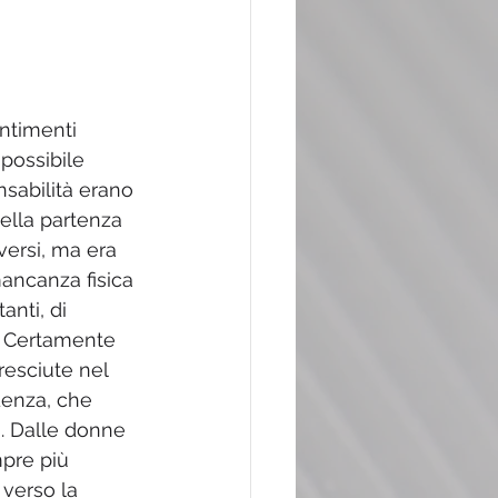
entimenti 
 possibile 
nsabilità erano 
della partenza 
versi, ma era 
ancanza fisica 
nti, di 
. Certamente 
resciute nel 
denza, che 
. Dalle donne 
mpre più 
verso la 