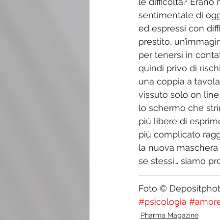
le difficoltà? Eran
sentimentale di ogg
ed espressi con diffi
prestito, un’immagi
per tenersi in conta
quindi privo di ris
una coppia a tavola
vissuto solo on lin
lo schermo che stri
più libere di esprim
più complicato ragg
la nuova maschera 
se stessi… siamo pr
Foto © Depositpho
#psicologia
#amor
Pharma Magazine