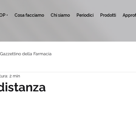
TOP •
Cosa facciamo
Chi siamo
Periodici
Prodotti
Approf
l Gazzettino della Farmacia
tura: 2 min
distanza