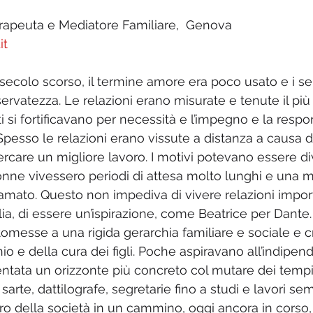
rapeuta e Mediatore Familiare,  Genova
it
l secolo scorso, il termine amore era poco usato e i s
servatezza. Le relazioni erano misurate e tenute il più
i si fortificavano per necessità e l’impegno e la respo
i. Spesso le relazioni erano vissute a distanza a causa 
cercare un migliore lavoro. I motivi potevano essere di
nne vivessero periodi di attesa molto lunghi e una m
amato. Questo non impediva di vivere relazioni importa
lia, di essere un’ispirazione, come Beatrice per Dante
omesse a una rigida gerarchia familiare e sociale e c
o e della cura dei figli. Poche aspiravano all’indipen
ntata un orizzonte più concreto col mutare dei tempi
 sarte, dattilografe, segretarie fino a studi e lavori se
ro della società in un cammino, oggi ancora in corso, 