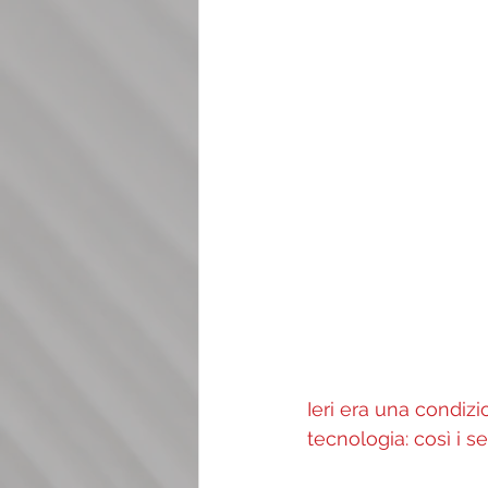
Ieri era una condizi
tecnologia: così i s