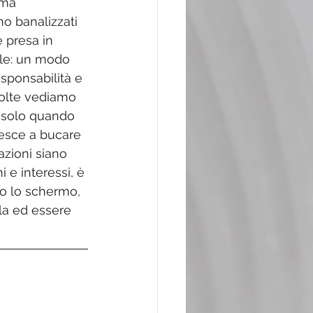
ama 
o banalizzati 
e presa in 
ale: un modo 
sponsabilità e 
volte vediamo 
n solo quando 
iesce a bucare 
zioni siano 
 e interessi, è 
o lo schermo, 
a ed essere 