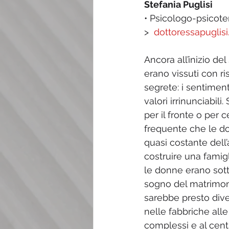
Stefania Puglisi
• Psicologo-psicote
>  
dottoressapuglisi.
Ancora all’inizio de
erano vissuti con ri
segrete: i sentiment
valori irrinunciabil
per il fronte o per 
frequente che le do
quasi costante dell’
costruire una famig
le donne erano sott
sogno del matrimoni
sarebbe presto dive
nelle fabbriche alle
complessi e al cent