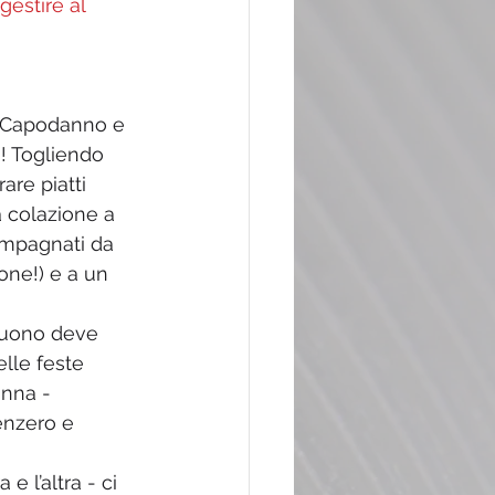
estire al 
o, Capodanno e 
o! Togliendo 
are piatti 
a colazione a 
compagnati da 
one!) e a un 
buono deve 
lle feste 
anna - 
enzero e 
e l’altra - ci 