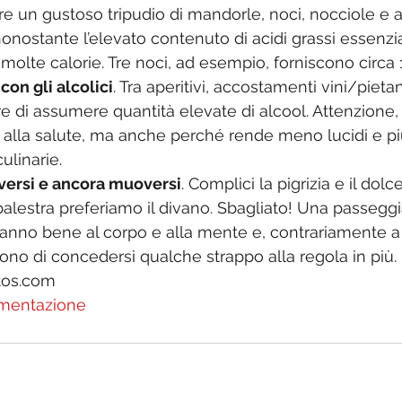
 un gustoso tripudio di mandorle, noci, nocciole e a
onostante l’elevato contenuto di acidi grassi essenziali
molte calorie. Tre noci, ad esempio, forniscono circa 1
on gli alcolici
. Tra aperitivi, accostamenti vini/pietan
re di assumere quantità elevate di alcool. Attenzione,
alla salute, ma anche perché rende meno lucidi e più
ulinarie.  
ersi e ancora muoversi
. Complici la pigrizia e il dolc
 palestra preferiamo il divano. Sbagliato! Una passeggi
anno bene al corpo e alla mente e, contrariamente a 
no di concedersi qualche strappo alla regola in più. 
tos.com
imentazione