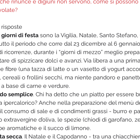
o che rinunce e digiuni non servono, come si possono g
volate? 
risposte 
 giorni di festa
 sono la Vigilia, Natale, Santo Stefan
 tutto il periodo che corre dal 23 dicembre al 6 gennai
di ricorrenze, durante i “giorni di mezzo” meglio prepar
are di spizzicare dolci e avanzi. Via libera a una prim
i e fibre (una tazza di latte o un vasetto di yogurt ac
, cereali o frollini secchi, ma niente pandoro e panett
a base di carne e verdure.  
odo semplice
. Chi ha detto che un piatto per essere 
a ipercalorico? Anche nella preparazione del menù de
 il consumo di sale e di condimenti grassi - burro e p
o extravergine d’oliva, le spezie (chiodi di garofano, z
be aromatiche e il succo di limone.   
tta secca
. Il Natale e il Capodanno - tra una chiacchiera 