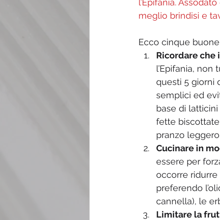
l’Epifania. Assodat
meglio brindisi e ta
Ecco cinque buone 
Ricordare che i
l’Epifania, non
questi 5 giorni 
semplici ed evit
base di latticin
fette biscottate
pranzo leggero 
Cucinare in m
essere per forz
occorre ridurre
preferendo l’oli
cannella), le er
Limitare la fru