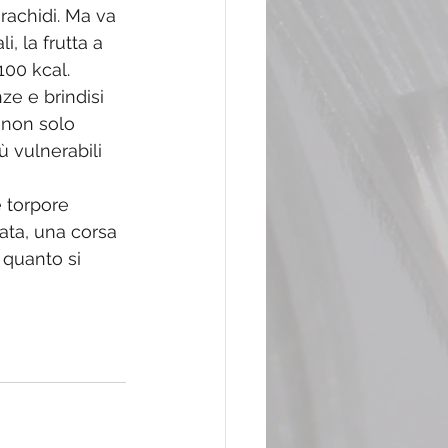
rachidi. Ma va 
, la frutta a 
00 kcal.  
ze e brindisi 
 non solo 
 vulnerabili 
e torpore 
ata, una corsa 
quanto si 
 