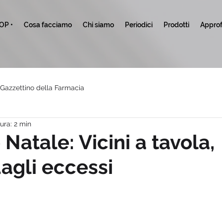
TOP •
Cosa facciamo
Chi siamo
Periodici
Prodotti
Approf
l Gazzettino della Farmacia
ura: 2 min
Natale: Vicini a tavola,
dagli eccessi