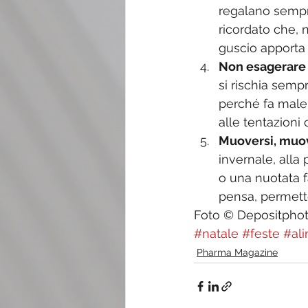
regalano sempre
ricordato che, n
guscio apporta 
Non esagerare c
si rischia semp
perché fa male 
alle tentazioni c
Muoversi, muov
invernale, alla
o una nuotata f
pensa, permetto
Foto © Depositpho
#natale
#feste
#al
Pharma Magazine