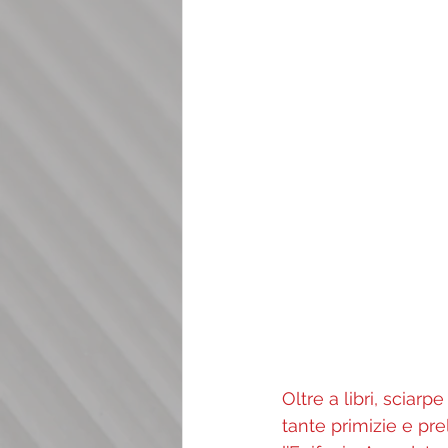
Oltre a libri, sciarp
tante primizie e pre