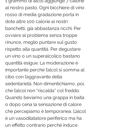
1 grammo di alcol aggiunge 7 calorie 
al nostro pasto. Ogni bicchiere di vino 
rosso di media gradazione porta in 
dote altre 100 calorie ai nostri 
banchetti, già abbastanza ricchi. Per 
ovviare al problema senza troppe 
rinunce, meglio puntare sul gusto 
rispetto alla quantità. Per degustare 
un vino o un superalcolico bastano 
quantità esigue. La moderazione è 
importante perché l’alcol si somma al 
cibo con l’aggravante della 
sedentarietà. Non dimentichiamo, poi, 
che l’alcol non “riscalda” col freddo. 
Quando beviamo una grappa in baita 
o dopo cena la sensazione di calore 
che percepiamo è temporanea. L’alcol 
è un vasodilatatore periferico ma ha 
un effetto contrario perché induce 