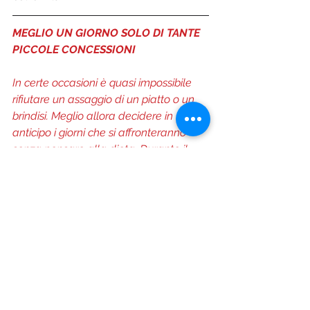
MEGLIO UN GIORNO SOLO DI TANTE 
PICCOLE CONCESSIONI
In certe occasioni è quasi impossibile 
rifiutare un assaggio di un piatto o un 
brindisi. Meglio allora decidere in 
anticipo i giorni che si affronteranno 
senza pensare alla dieta. Durante il 
resto delle feste si manterrà una sana 
alimentazione. Sono infatti i tanti 
“piccoli” strappi alla regola a causare 
un sicuro aumento di peso piuttosto 
che una giornata a tavola senza 
restrizioni.
PIANTE E DECORAZIONI