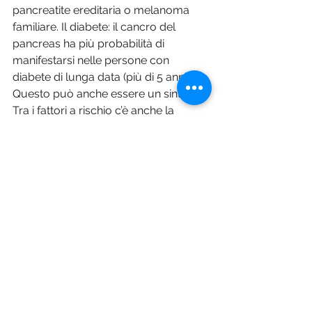
pancreatite ereditaria o melanoma 
familiare. Il diabete: il cancro del 
pancreas ha più probabilità di 
manifestarsi nelle persone con 
diabete di lunga data (più di 5 anni). 
Questo può anche essere un sintomo. 
Tra i fattori a rischio c’è anche la 
pancreatite (cronica ed ereditaria); il 
fumo; l’obesità; l’etnia: gli 
afroamericani e gli ebrei ashkenaziti 
hanno una maggiore incidenza di 
cancro al pancreas rispetto agli 
individui di origine asiatica, ispanica o 
caucasica. E ancora l’età e la dieta: 
un’alimentazione ricca di carni rosse e 
trasformate può aumentare il rischio 
di sviluppare il cancro del pancreas, 
ulteriori studi sono al momento in 
corso per studiare questa 