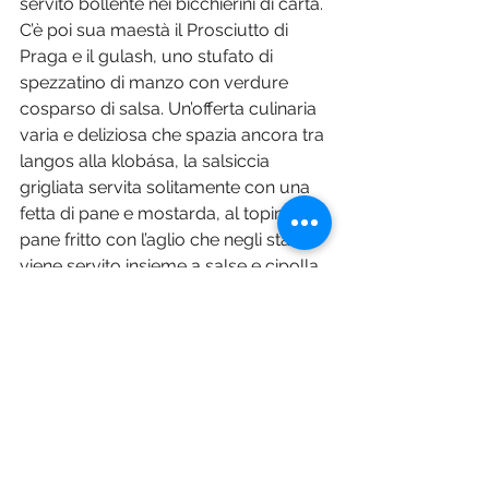
servito bollente nei bicchierini di carta. 
C’è poi sua maestà il Prosciutto di 
Praga e il gulash, uno stufato di 
spezzatino di manzo con verdure 
cosparso di salsa. Un’offerta culinaria 
varia e deliziosa che spazia ancora tra 
langos alla klobása, la salsiccia 
grigliata servita solitamente con una 
fetta di pane e mostarda, al topinky, il 
pane fritto con l’aglio che negli stand 
viene servito insieme a salse e cipolla 
cruda. È altrettanto consigliato 
ordinare lo svarak, un vino dolce 
rinforzato con un po’ di brandy o rum 
o, come alternativa analcolica, il 
succo di mele caldo con cannella.
Tra crociera sul fiume e 
musei 