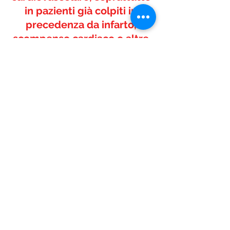
in pazienti già colpiti in 
precedenza da infarto, 
scompenso cardiaco o altre 
malattie da trombosi. 
Per approfondimenti:
trombosi.org
Foto © Depositphotos.com
Pharma Magazine
Mostra tutti
Post recenti