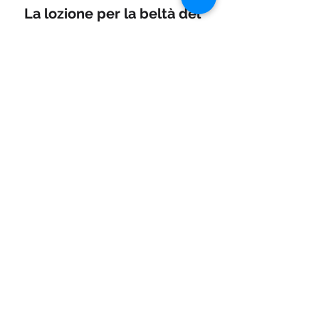
La lozione per la beltà del 
viso è composta da glicerina, 
acqua di rose e acqua di 
lauroceraso. Quella 
consigliata dalla ditta 
Roberts contiene anche 
qualche goccia di eosinato di 
potassio contro le macchie.
Per i capelli
Il Formulaire consiglia 
soluzioni acquose o 
alcoliche. Le tinture 
comprendono componenti 
organici e metallici: le più 
usate sono miste come 