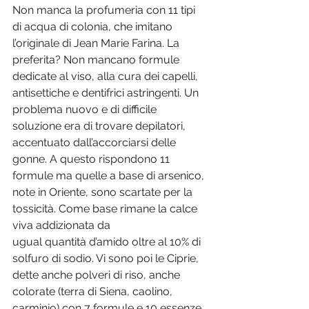
Non manca la profumeria con 11 tipi 
di acqua di colonia, che imitano 
l’originale di Jean Marie Farina. La 
preferita? Non mancano formule 
dedicate al viso, alla cura dei capelli, 
antisettiche e dentifrici astringenti. Un 
problema nuovo e di difficile 
soluzione era di trovare depilatori, 
accentuato dall’accorciarsi delle 
gonne. A questo rispondono 11 
formule ma quelle a base di arsenico, 
note in Oriente, sono scartate per la 
tossicità. Come base rimane la calce 
viva addizionata da
ugual quantità d’amido oltre al 10% di 
solfuro di sodio. Vi sono poi le Ciprie, 
dette anche polveri di riso, anche 
colorate (terra di Siena, caolino, 
carminio) con 7 formule e 10 essenze. 