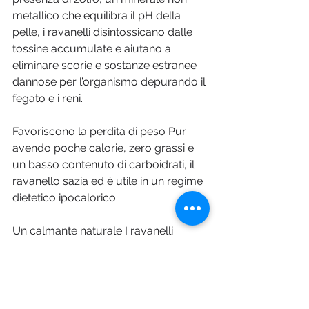
metallico che equilibra il pH della 
pelle, i ravanelli disintossicano dalle 
tossine accumulate e aiutano a 
eliminare scorie e sostanze estranee 
dannose per l’organismo depurando il 
fegato e i reni. 
Favoriscono la perdita di peso Pur 
avendo poche calorie, zero grassi e 
un basso contenuto di carboidrati, il 
ravanello sazia ed è utile in un regime 
dietetico ipocalorico.
Un calmante naturale I ravanelli 
calmano la tosse e rilassano il 
sistema nervoso. Un rimedio naturale 
che consiste nel bere del succo puro 
dove sono concentrati tutti gli 