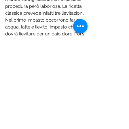
procedura però laboriosa. La ricetta 
classica prevede infatti tre lievitazioni. 
Nel primo impasto occorrono farina, 
acqua, latte e lievito, impasto che 
dovrà lievitare per un paio d’ore. Poi si 
passa al secondo, ciò vuol dire 
aggiungere farina, zucchero e burro 
da far lievitare per un’ora e mezza. 
Farina, burro, uvetta, uova, zucchero, 
sale, vaniglia e arance candite 
saranno aggiunti al precedente 
impasto che dovrà lievitare altre 
sedici ore, dopodiché si sistema tutto 
nello stampo a forma di colomba. Si 
copre con la glassa preparata con 
farina e amido di mais, albume, 
zucchero di canna, mandorle e 
nocciole e prima di infornare è 