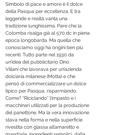
Simbolo di pace e amore è il dolce 
della Pasqua per eccellenza. E tra 
leggende e realtà vanta una 
tradizione lunghissima. Pare che la 
Colomba risalga già al 570 dc in piena 
epoca longobarda. Ma quella che 
conosciamo oggi ha origini ben più 
recenti. Tutto parte nel 1930 da 
un’idea del pubblicitario Dino 
Villani che lavorava per un’azienda 
dolciaria milanese (Motta) e che 
pensò di commercializzare un dolce 
tipico per Pasqua, risparmiando. 
Come? “Riciclando” l’impasto e i 
macchinari utilizzati per la produzione 
del panettone. Ma la vera innovazione 
stava nella forma e nella superficie 
rivestita con glassa all’amaretto e 
mandorle. Ingredienti semplici, dalla 