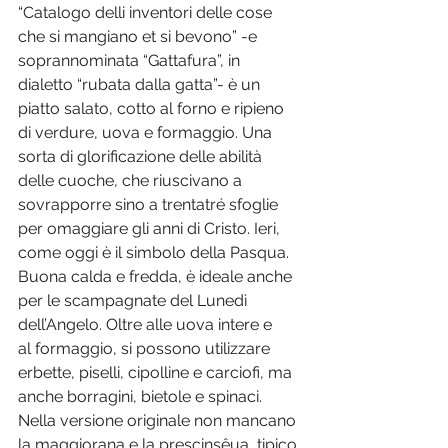
“Catalogo delli inventori delle cose 
che si mangiano et si bevono” -e 
soprannominata “Gattafura”, in 
dialetto “rubata dalla gatta”- è un 
piatto salato, cotto al forno e ripieno 
di verdure, uova e formaggio. Una 
sorta di glorificazione delle abilità 
delle cuoche, che riuscivano a 
sovrapporre sino a trentatré sfoglie 
per omaggiare gli anni di Cristo. Ieri, 
come oggi è il simbolo della Pasqua. 
Buona calda e fredda, è ideale anche 
per le scampagnate del Lunedì 
dell’Angelo. Oltre alle uova intere e 
al formaggio, si possono utilizzare 
erbette, piselli, cipolline e carciofi, ma 
anche borragini, bietole e spinaci. 
Nella versione originale non mancano 
la maggiorana e la prescinsêua, tipico 