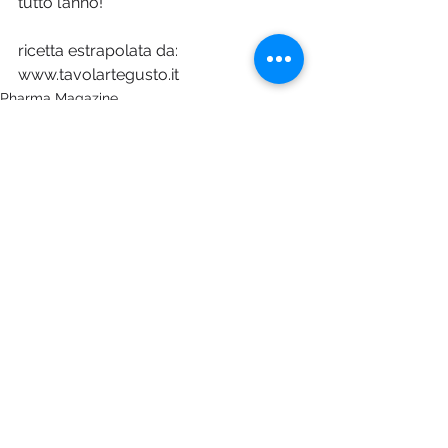
tutto l’anno!
ricetta estrapolata da: 
www.tavolartegusto.it
Pharma Magazine
Mostra tutti
Post recenti