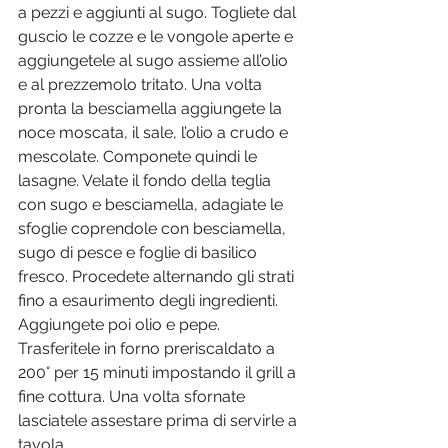
a pezzi e aggiunti al sugo. Togliete dal 
guscio le cozze e le vongole aperte e 
aggiungetele al sugo assieme all’olio 
e al prezzemolo tritato. Una volta 
pronta la besciamella aggiungete la 
noce moscata, il sale, l’olio a crudo e 
mescolate. Componete quindi le 
lasagne. Velate il fondo della teglia 
con sugo e besciamella, adagiate le 
sfoglie coprendole con besciamella, 
sugo di pesce e foglie di basilico 
fresco. Procedete alternando gli strati 
fino a esaurimento degli ingredienti. 
Aggiungete poi olio e pepe. 
Trasferitele in forno preriscaldato a 
200° per 15 minuti impostando il grill a 
fine cottura. Una volta sfornate 
lasciatele assestare prima di servirle a 
tavola.