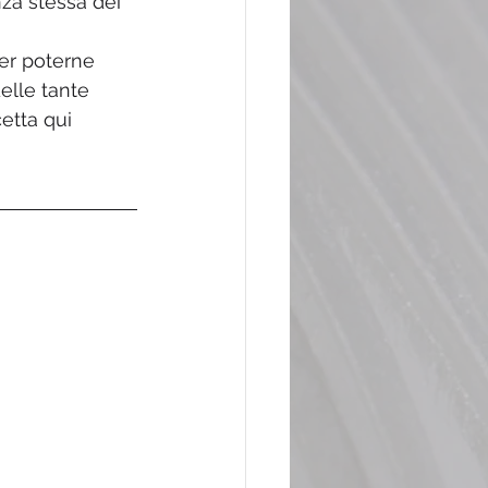
a stessa dei 
per poterne 
elle tante 
etta qui 