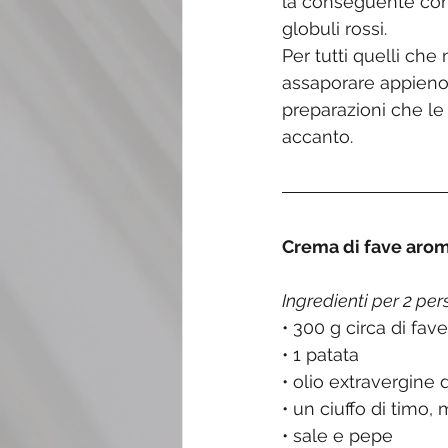
la conseguente com
globuli rossi.
Per tutti quelli che
assaporare appieno i
preparazioni che le
accanto.
Crema di fave arom
Ingredienti per 2 pe
• 300 g circa di fav
• 1 patata
• olio extravergine d
• un ciuffo di timo
• sale e pepe 