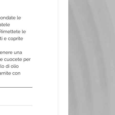
mondate le 
atele 
Rimettete le 
i e coprite 
ttenere una 
e cuocete per 
lo di olio 
arnite con 