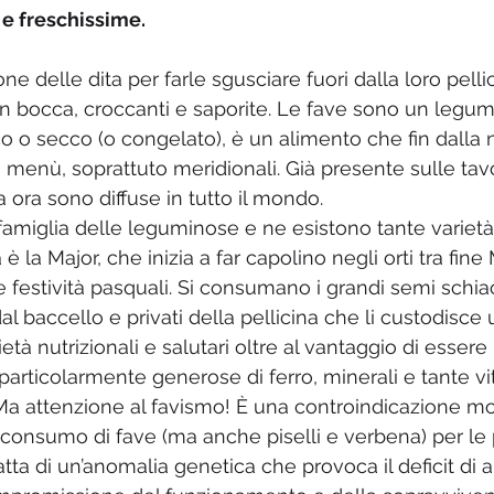
 e freschissime.
e delle dita per farle sgusciare fuori dalla loro pellici
in bocca, croccanti e saporite. Le fave sono un legume
o o secco (o congelato), è un alimento che fin dalla n
i menù, soprattuto meridionali. Già presente sulle tavo
 ora sono diffuse in tutto il mondo.
amiglia delle leguminose e ne esistono tante varietà
 la Major, che inizia a far capolino negli orti tra fine 
le festività pasquali. Si consumano i grandi semi schia
 dal baccello e privati della pellicina che li custodisce
tà nutrizionali e salutari oltre al vantaggio di essere
rticolarmente generose di ferro, minerali e tante vi
a attenzione al favismo! È una controindicazione mo
l consumo di fave (ma anche piselli e verbena) per le
tratta di un’anomalia genetica che provoca il deficit di 