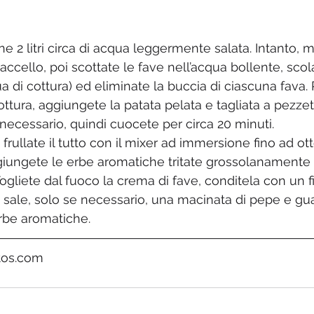
ne 2 litri circa di acqua leggermente salata. Intanto, 
accello, poi scottate le fave nell’acqua bollente, scol
 di cottura) ed eliminate la buccia di ciascuna fava. 
ottura, aggiungete la patata pelata e tagliata a pezzett
necessario, quindi cuocete per circa 20 minuti. 
 frullate il tutto con il mixer ad immersione fino ad o
iungete le erbe aromatiche tritate grossolanamente 
 Togliete dal fuoco la crema di fave, conditela con un fi
di sale, solo se necessario, una macinata di pepe e gu
erbe aromatiche.
tos.com