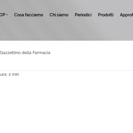
TOP •
Cosa facciamo
Chi siamo
Periodici
Prodotti
Approf
l Gazzettino della Farmacia
ura: 2 min