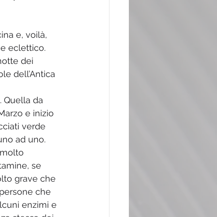
na e, voilà, 
 eclettico. 
otte dei 
le dell’Antica 
. Quella da 
Marzo e inizio 
cciati verde 
 uno ad uno. 
 molto 
tamine, se 
lto grave che 
 persone che 
alcuni enzimi e 