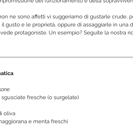
promissione del funzionamento e della sopravvivenz
 non ne sono affetti vi suggeriamo di gustarle crude, 
l gusto e le proprietà, oppure di assaggiarle in una d
 vede protagoniste. Un esempio? Seguite la nostra ric
atica
rsone
e sgusciate fresche (o surgelate)
i oliva
, maggiorana e menta freschi