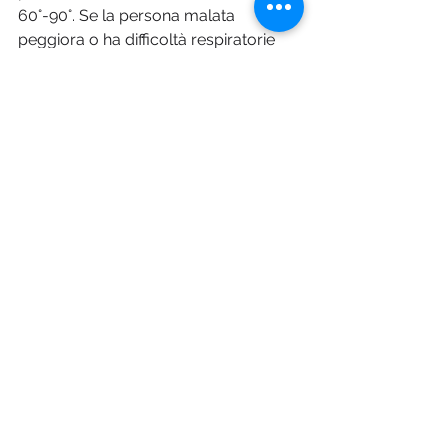
60°-90°. Se la persona malata 
peggiora o ha difficoltà respiratorie 
contattare immediatamente il 112 o 
118.
#restiamoadistanza
La distanza di sicurezza va 
mantenuta al lavoro, se 
siamo rientrati in ufficio, e in 
tutti i luoghi pubblici, anche 
all’aperto. La stessa 
attenzione deve essere 
prestata con amici e parenti, 
in particolare se anziani o a 
rischio. Evitiamo baci, 
abbracci, strette di mano e 