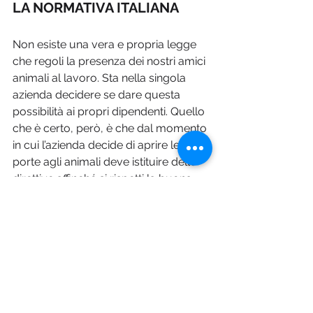
LA NORMATIVA ITALIANA
Non esiste una vera e propria legge 
che regoli la presenza dei nostri amici 
animali al lavoro. Sta nella singola 
azienda decidere se dare questa 
possibilità ai propri dipendenti. Quello 
che è certo, però, è che dal momento 
in cui l’azienda decide di aprire le 
porte agli animali deve istituire delle 
direttive affinché si rispetti la buona 
convivenza. Gli uffici pet-friendly 
devono pensare a degli spazi dedicati 
agli animali, necessari non solo per 
rispettare lavoro, spazi e i tempi dei 
dipendenti ma anche perché i cani 
hanno le loro esigenze e devono 
poter beneficiare di uno luogo 
adeguato. Il successo di un’iniziativa 