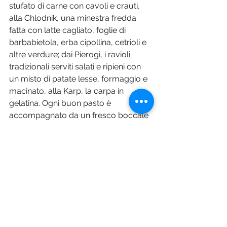
stufato di carne con cavoli e crauti, 
alla Chlodnik, una minestra fredda 
fatta con latte cagliato, foglie di 
barbabietola, erba cipollina, cetrioli e 
altre verdure; dai Pierogi, i ravioli 
tradizionali serviti salati e ripieni con 
un misto di patate lesse, formaggio e 
macinato, alla Karp, la carpa in 
gelatina. Ogni buon pasto è 
accompagnato da un fresco boccale 
di birra (le locali sono la 
la Warna oppure la Zywiec) e da un 
gustoso dolce come il makowiec, 
una sorta di strudel polacco con semi 
di papavero, il sernik, una torta a base 
di ricotta fresca, o il piernik, un 
profumato pan di zenzero con spezie 
e miele.