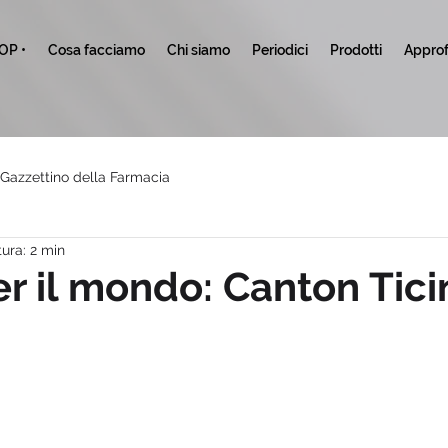
TOP •
Cosa facciamo
Chi siamo
Periodici
Prodotti
Approf
l Gazzettino della Farmacia
ura: 2 min
er il mondo: Canton Tici