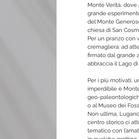
Monte Verità, dove a
grande esperimento d
del Monte Generoso,
chiesa di San Cosm
Per un pranzo con v
cremagliera: ad atte
firmato dal grande a
abbraccia il Lago di
Per i più motivati, 
imperdibile è Monte
geo-paleontologiche
o al Museo dei Fossi
Non ultima, Lugano:
centro storico ci at
tematico con l’amat
in qualche grottino. 