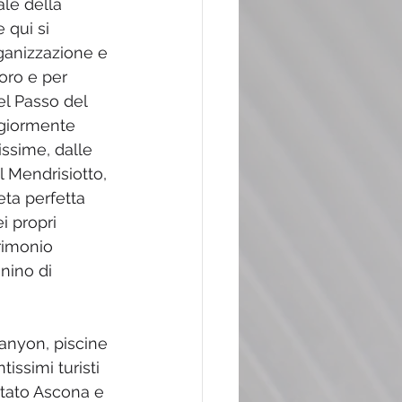
ale della 
 qui si 
rganizzazione e 
voro e per 
el Passo del 
ggiormente 
ssime, dalle 
 Mendrisiotto, 
eta perfetta 
 propri 
rimonio 
nino di 
anyon, piscine 
issimi turisti 
itato Ascona e 