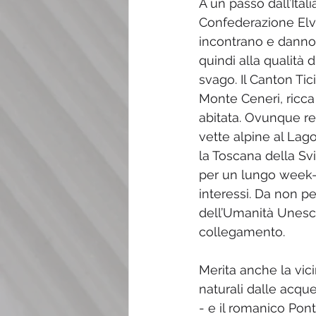
A un passo dall’Itali
Confederazione Elvet
incontrano e danno 
quindi alla qualità d
svago. Il Canton Tic
Monte Ceneri, ricca
abitata. Ovunque re
vette alpine al Lag
la Toscana della Svi
per un lungo week-e
interessi. Da non pe
dell’Umanità Unesco
collegamento. 
Merita anche la vic
naturali dalle acque
- e il romanico Pont