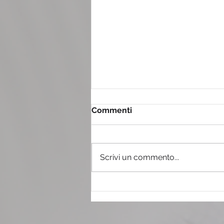
Commenti
Scrivi un commento...
Il tiramisù con il pandoro