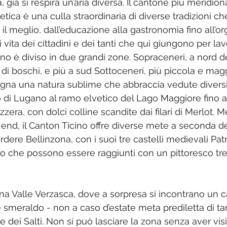
a, già si respira un’aria diversa. Il cantone più meridion
ica è una culla straordinaria di diverse tradizioni che
il meglio, dall’educazione alla gastronomia fino all’o
i vita dei cittadini e dei tanti che qui giungono per la
ino è diviso in due grandi zone. Sopraceneri, a nord d
 di boschi, e più a sud Sottoceneri, più piccola e ma
gna una natura sublime che abbraccia vedute diversi
o di Lugano al ramo elvetico del Lago Maggiore fino al
zzera, con dolci colline scandite dai filari di Merlot. M
nd, il Canton Ticino offre diverse mete a seconda dei
rdere Bellinzona, con i suoi tre castelli medievali Pat
 che possono essere raggiunti con un pittoresco tre
ina Valle Verzasca, dove a sorpresa si incontrano un c
 smeraldo - non a caso d’estate meta prediletta di tant
e dei Salti. Non si può lasciare la zona senza aver vis