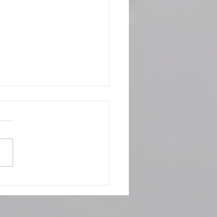
le: niente paura.
hiamo d’anticipo!