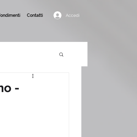
Accedi
ondimenti
Contatti
no -