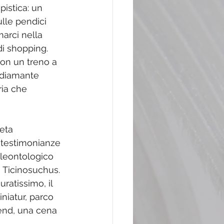
pistica: un 
lle pendici 
arci nella 
i shopping. 
on un treno a 
i diamante 
ria che 
eta 
 testimonianze 
aleontologico 
e Ticinosuchus. 
ratissimo, il 
niatur, parco 
end, una cena 