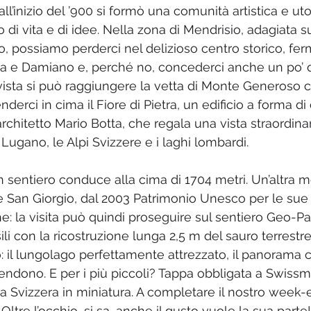
ll’inizio del ’900 si formò una comunità artistica e uto
i vita e di idee. Nella zona di Mendrisio, adagiata su
 possiamo perderci nel delizioso centro storico, ferm
a e Damiano e, perché no, concederci anche un po’ d
ista si può raggiungere la vetta di Monte Generoso c
nderci in cima il Fiore di Pietra, un edificio a forma d
rchitetto Mario Botta, che regala una vista straordina
 Lugano, le Alpi Svizzere e i laghi lombardi. 
un sentiero conduce alla cima di 1704 metri. Un’altra m
 San Giorgio, dal 2003 Patrimonio Unesco per le sue
: la visita può quindi proseguire sul sentiero Geo-P
li con la ricostruzione lunga 2,5 m del sauro terrestr
 il lungolago perfettamente attrezzato, il panorama cu
tendono. E per i più piccoli? Tappa obbligata a Swissmi
a Svizzera in miniatura. A completare il nostro week-
Oltre l’occhio, si sa, anche il gusto vuole la sua parte!