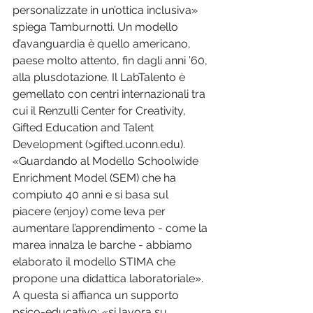
personalizzate in un’ottica inclusiva» 
spiega Tamburnotti. Un modello 
d’avanguardia è quello americano, 
paese molto attento, fin dagli anni ’60, 
alla plusdotazione. Il LabTalento è 
gemellato con centri internazionali tra 
cui il Renzulli Center for Creativity, 
Gifted Education and Talent 
Development (>gifted.uconn.edu). 
«Guardando al Modello Schoolwide 
Enrichment Model (SEM) che ha 
compiuto 40 anni e si basa sul 
piacere (enjoy) come leva per 
aumentare l’apprendimento - come la 
marea innalza le barche - abbiamo 
elaborato il modello STIMA che 
propone una didattica laboratoriale». 
A questa si affianca un supporto 
psico-educativo: «si lavora su 