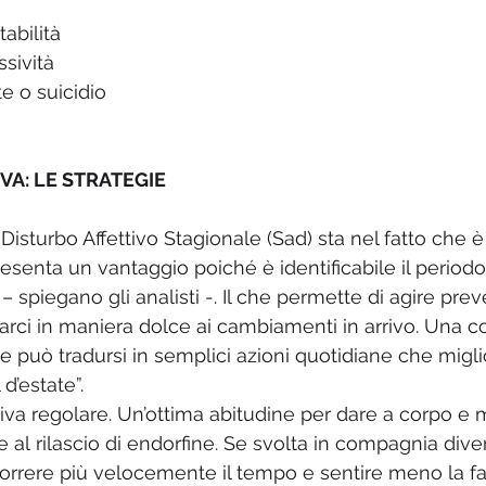
tabilità
sività
te o suicidio
VA: LE STRATEGIE
 Disturbo Affettivo Stagionale (Sad) sta nel fatto che è 
resenta un vantaggio poiché è identificabile il periodo 
 spiegano gli analisti -. Il che permette di agire pre
arci in maniera dolce ai cambiamenti in arrivo. Una co
può tradursi in semplici azioni quotidiane che migli
d’estate”. 
rtiva regolare. Un’ottima abitudine per dare a corpo e
ie al rilascio di endorfine. Se svolta in compagnia div
rrere più velocemente il tempo e sentire meno la fat