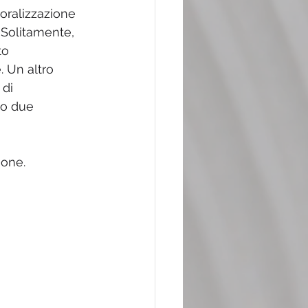
moralizzazione 
 Solitamente, 
to 
 Un altro 
di 
no due 
one. 