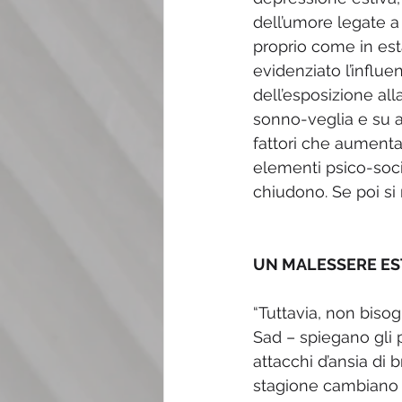
dell’umore legate a p
proprio come in esta
evidenziato l’influe
dell’esposizione all
sonno-veglia e su as
fattori che aumenta
elementi psico-socia
chiudono. Se poi si
UN MALESSERE ES
“Tuttavia, non bisog
Sad – spiegano gli p
attacchi d’ansia di b
stagione cambiano le