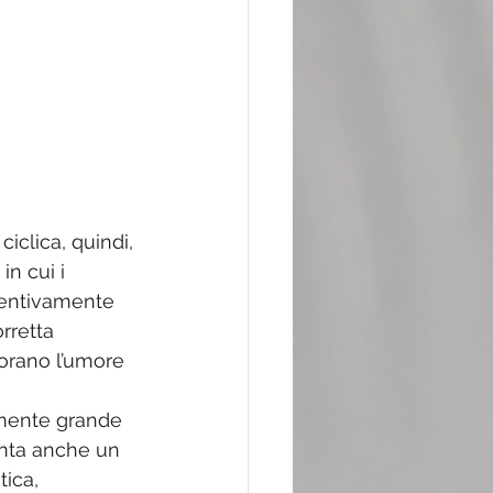
ciclica, quindi, 
in cui i 
ventivamente 
rretta 
orano l’umore 
 mente grande 
enta anche un 
ica, 