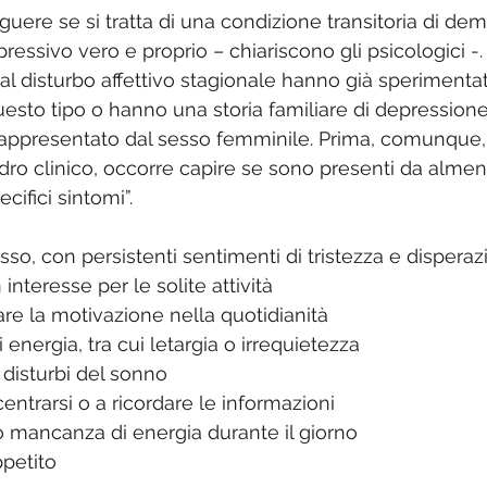
guere se si tratta di una condizione transitoria di de
ressivo vero e proprio – chiariscono gli psicologici -.
dal disturbo affettivo stagionale hanno già sperimenta
esto tipo o hanno una storia familiare di depressione.
è rappresentato dal sesso femminile. Prima, comunque, 
adro clinico, occorre capire se sono presenti da alme
cifici sintomi”.
o, con persistenti sentimenti di tristezza e disperazi
nteresse per le solite attività
vare la motivazione nella quotidianità
energia, tra cui letargia o irrequietezza
i disturbi del sonno
centrarsi o a ricordare le informazioni
 mancanza di energia durante il giorno
petito