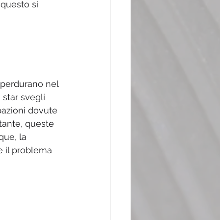
questo si 
e perdurano nel 
 star svegli 
pazioni dovute 
stante, queste 
que, la 
e il problema 