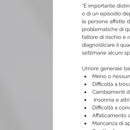
“È importante distin
o di un episodio dep
le persone affette 
problematiche di qu
fattore di rischio 
diagnosticare il qu
settimane alcuni spe
Umore generale bass
Meno o nessun i
Difficoltà a tro
Cambiamenti di 
 Insonnia e altr
Difficoltà a con
Affaticamento o
Mancanza di ap