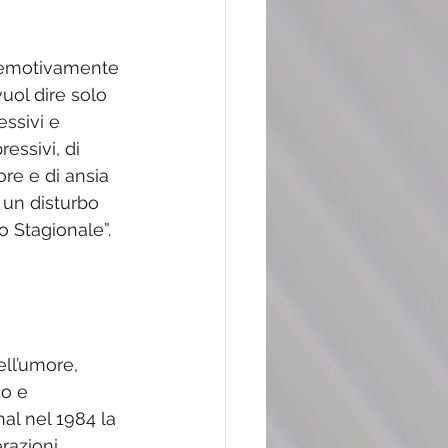
o emotivamente 
uol dire solo 
ssivi e 
essivi, di 
re e di ansia 
 un disturbo 
o Stagionale”.
ll’umore, 
no e 
al nel 1984 la 
razioni 