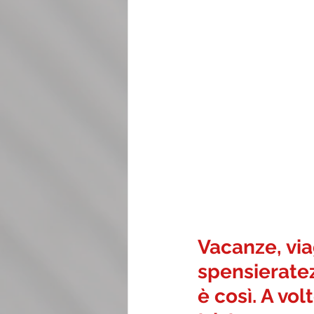
Vacanze, via
spensieratez
è così. A vo