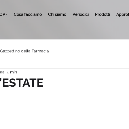
TOP •
Cosa facciamo
Chi siamo
Periodici
Prodotti
Approf
l Gazzettino della Farmacia
ra: 4 min
D’ESTATE