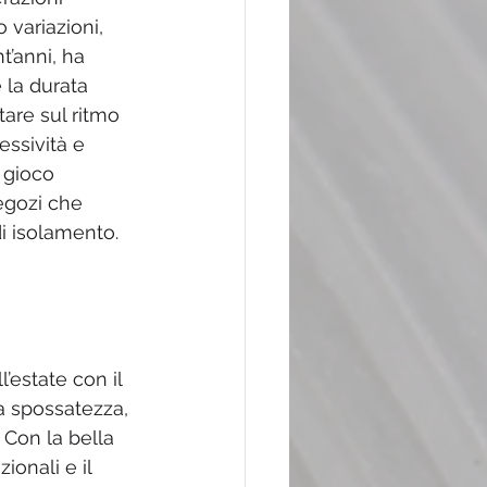
 variazioni, 
t’anni, ha 
 la durata 
tare sul ritmo 
essività e 
 gioco 
negozi che 
di isolamento.
’estate con il 
da spossatezza, 
 Con la bella 
ionali e il 