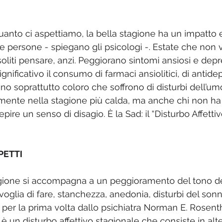
uanto ci aspettiamo, la bella stagione ha un impatt
e persone - spiegano gli psicologi -. Estate che non v
liti pensare, anzi. Peggiorano sintomi ansiosi e depre
ificativo il consumo di farmaci ansiolitici, di antidepr
no soprattutto coloro che soffrono di disturbi dell’umo
amente nella stagione più calda, ma anche chi non ha
pire un senso di disagio. È la Sad: il “Disturbo Affettiv
PETTI
agione si accompagna a un peggioramento del tono de
 voglia di fare, stanchezza, anedonia, disturbi del son
a per la prima volta dallo psichiatra Norman E. Rosenth
è un disturbo affettivo stagionale che consiste in alte