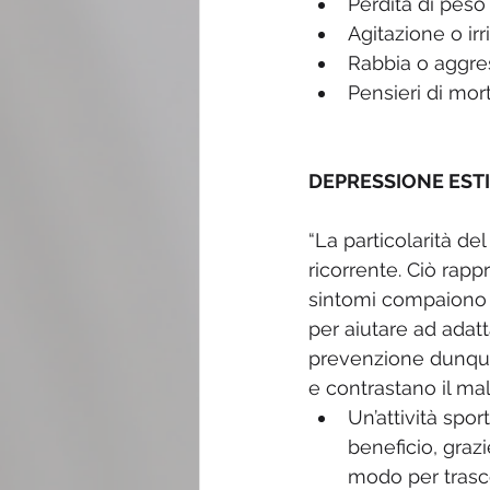
Perdita di peso
Agitazione o irri
Rabbia o aggres
Pensieri di mor
DEPRESSIONE ESTI
“La particolarità del
ricorrente. Ciò rapp
sintomi compaiono –
per aiutare ad adatt
prevenzione dunque 
e contrastano il mal 
Un’attività spo
beneficio, graz
modo per trasco