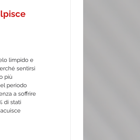
lpisce 
elo limpido e 
erché sentirsi 
o più 
del periodo 
nza a soffrire 
 di stati 
 acuisce 