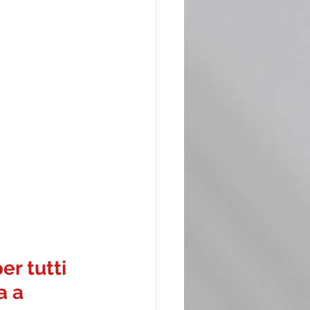
 
r tutti 
a a 