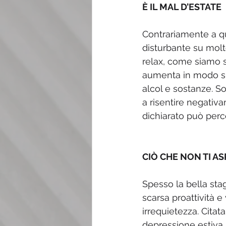
È IL MAL D’ESTATE
Contrariamente a q
disturbante su molt
relax, come siamo so
aumenta in modo sign
alcol e sostanze. So
a risentire negativ
dichiarato può perce
CIÒ CHE NON TI AS
Spesso la bella st
scarsa proattività e
irrequietezza. Citat
depressione estiva, 