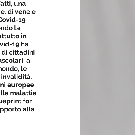
tti, una 
e, di vene e 
Covid-19 
endo la 
tutto in 
vid-19 ha 
i cittadini 
colari, a 
mondo, le 
nvalidità. 
oni europee 
le malattie 
eprint for 
pporto alla 