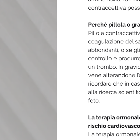
contraccettiva poss
Perché pillola o gr
Pillola contraccett
coagulazione del sa
abbondanti, o se gli
controllo e produrr
un trombo. In gravi
vene alterandone l’el
ricordare che in ca
alla ricerca scienti
feto. 
La terapia ormonale
rischio cardiovasco
La terapia ormonale