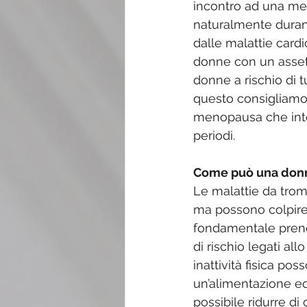
incontro ad una me
naturalmente durante
dalle malattie card
donne con un assett
donne a rischio di t
questo consigliamo 
menopausa che inter
periodi. 
Come può una donna
Le malattie da trom
ma possono colpire
fondamentale prende
di rischio legati all
inattività fisica po
un’alimentazione equi
possibile ridurre di 