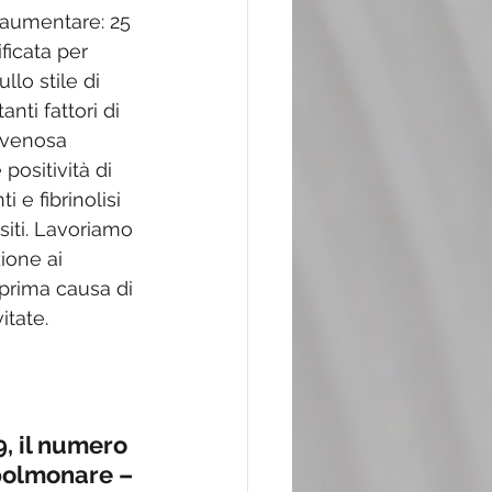
 aumentare: 25 
ficata per 
lo stile di 
nti fattori di 
o venosa 
positività di 
i e fibrinolisi 
siti. Lavoriamo 
ione ai 
 prima causa di 
itate.
, il numero 
polmonare – 