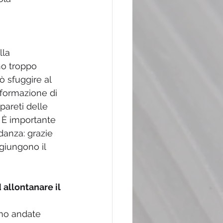
la 
no troppo 
ò sfuggire al 
formazione di 
areti delle 
. È importante 
danza: grazie 
giungono il 
allontanare il 
ono andate 