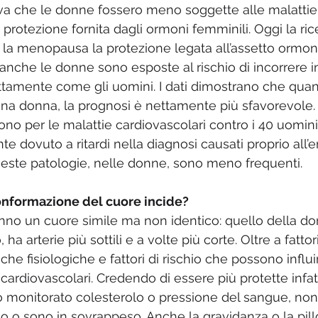
va che le donne fossero meno soggette alle malattie 
 protezione fornita dagli ormoni femminili. Oggi la ric
la menopausa la protezione legata all’assetto ormon
nche le donne sono esposte al rischio di incorrere in
ttamente come gli uomini. I dati dimostrano che qua
na donna, la prognosi è nettamente più sfavorevole. 
o per le malattie cardiovascolari contro i 40 uomini 
 dovuto a ritardi nella diagnosi causati proprio all’er
este patologie, nelle donne, sono meno frequenti. 
onformazione del cuore incide? 
no un cuore simile ma non identico: quello della do
ha arterie più sottili e a volte più corte. Oltre a fattor
che fisiologiche e fattori di rischio che possono influi
ardiovascolari. Credendo di essere più protette infatt
monitorato colesterolo o pressione del sangue, non
ano o sono in sovrappeso. Anche la gravidanza o la pill