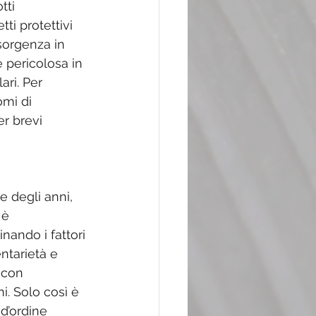
ti 
ti protettivi 
sorgenza in 
 pericolosa in 
ri. Per 
mi di 
r brevi 
 degli anni, 
è 
nando i fattori 
entarietà e 
 con 
ni. Solo così è 
 d’ordine 