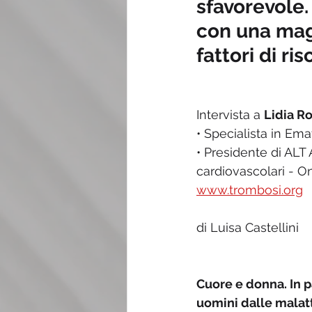
sfavorevole.
con una magg
fattori di r
Intervista a 
Lidia R
• Specialista in Em
• Presidente di ALT 
cardiovascolari - O
www.trombosi.org
di Luisa Castellini
Cuore e donna. In p
uomini dalle malatt