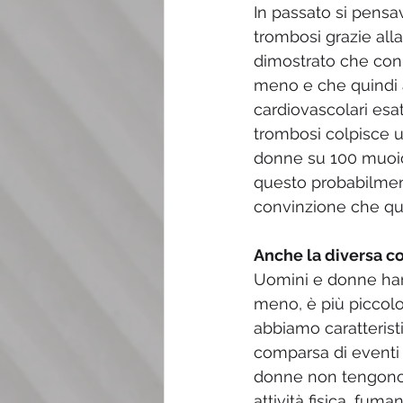
In passato si pensa
trombosi grazie alla
dimostrato che con 
meno e che quindi a
cardiovascolari esa
trombosi colpisce u
donne su 100 muoion
questo probabilmente
convinzione che qu
Anche la diversa c
Uomini e donne han
meno, è più piccolo, 
abbiamo caratteristi
comparsa di eventi c
donne non tengono 
attività fisica, fum