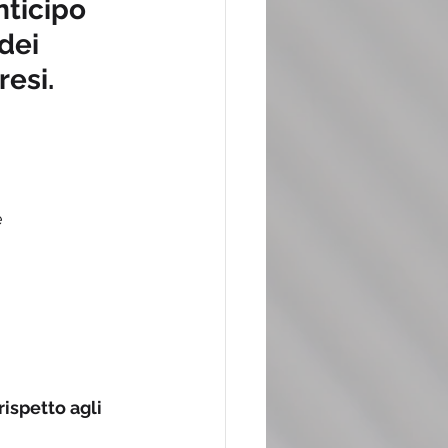
nticipo 
dei 
resi.
 
ispetto agli 