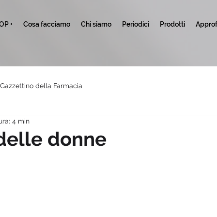
TOP •
Cosa facciamo
Chi siamo
Periodici
Prodotti
Approf
l Gazzettino della Farmacia
ura: 4 min
 delle donne