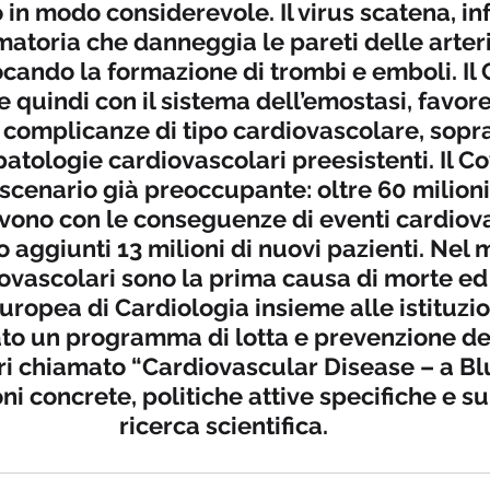
in modo considerevole. Il virus scatena, infa
matoria che danneggia le pareti delle arteri
cando la formazione di trombi e emboli. Il 
e quindi con il sistema dell’emostasi, favor
complicanze di tipo cardiovascolare, soprat
patologie cardiovascolari preesistenti. Il Co
cenario già preoccupante: oltre 60 milioni d
vono con le conseguenze di eventi cardiovas
o aggiunti 13 milioni di nuovi pazienti. Nel 
ovascolari sono la prima causa di morte ed i
uropea di Cardiologia insieme alle istituzi
ato un programma di lotta e prevenzione del
i chiamato “Cardiovascular Disease – a Blu
ni concrete, politiche attive specifiche e su
ricerca scientifica.