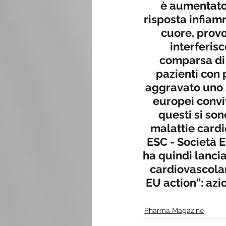
è aumentato 
risposta infiam
cuore, provo
interferisc
comparsa di 
pazienti con 
aggravato uno s
europei convi
questi si son
malattie cardi
ESC - Società E
ha quindi lanci
cardiovascolar
EU action”: azio
Pharma Magazine