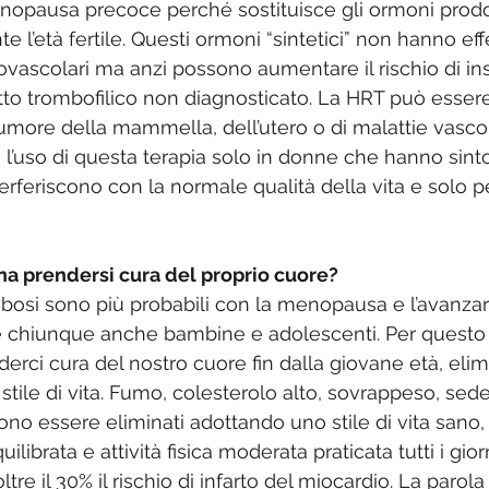
nopausa precoce perché sostituisce gli ormoni prodot
 l’età fertile. Questi ormoni “sintetici” non hanno effet
iovascolari ma anzi possono aumentare il rischio di in
o trombofilico non diagnosticato. La HRT può essere
umore della mammella, dell’utero o di malattie vascola
l’uso di questa terapia solo in donne che hanno sinto
feriscono con la normale qualità della vita e solo pe
 prendersi cura del proprio cuore? 
bosi sono più probabili con la menopausa e l’avanzare
 chiunque anche bambine e adolescenti. Per questo 
rci cura del nostro cuore fin dalla giovane età, elimi
o stile di vita. Fumo, colesterolo alto, sovrappeso, sed
ssono essere eliminati adottando uno stile di vita sano,
librata e attività fisica moderata praticata tutti i gior
oltre il 30% il rischio di infarto del miocardio. La parola