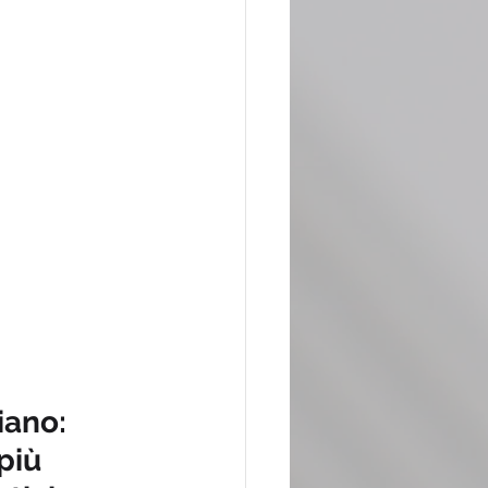
iano: 
più 