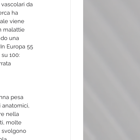
vascolari da 
erca ha 
ale viene 
 malattie 
ndo una 
In Europa 55 
su 100: 
rata 
nna pesa 
i anatomici, 
re nella 
i, molte 
 svolgono 
ola 