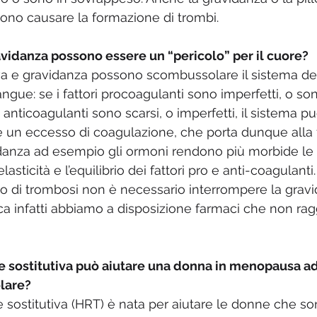
ono causare la formazione di trombi. 
avidanza possono essere un “pericolo” per il cuore? 
iva e gravidanza possono scombussolare il sistema del
ngue: se i fattori procoagulanti sono imperfetti, o so
 anticoagulanti sono scarsi, o imperfetti, il sistema pu
e un eccesso di coagulazione, che porta dunque alla 
danza ad esempio gli ormoni rendono più morbide le p
asticità e l’equilibrio dei fattori pro e anti-coagulanti
so di trombosi non è necessario interrompere la gravi
fica infatti abbiamo a disposizione farmaci che non rag
 sostitutiva può aiutare una donna in menopausa ad 
lare? 
 sostitutiva (HRT) è nata per aiutare le donne che s