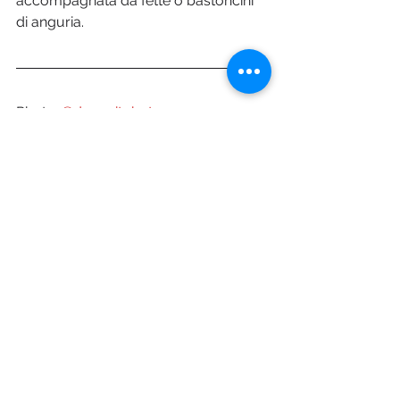
accompagnata da fette o bastoncini 
di anguria.
Photo: 
©depositphotos.com
Mostra tutti
Post recenti