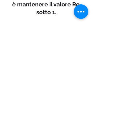
è mantenere il valore Ro 
sotto 1.
IL TAMPONE
A oggi è l’unico strumento 
diagnostico. Quando il 
risultato è negativo su due 
tamponi raccolti a 24 ore di 
distanza, il soggetto è 
considerato non più 
contagioso: può terminare 
l’isolamento domiciliare o si 
può avviare la 
deospedalizzazione. Il 
tampone sarà sempre 
importante per monitorare 
la circolazione del virus nella 