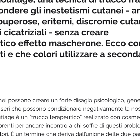
ondere gli inestetismi cutanei - a
couperose, eritemi, discromie cuta
 cicatriziali - senza creare 
etico effetto mascherone. Ecco com
ti e che colori utilizzare a second
i
anei possono creare un forte disagio psicologico, gen
seri che possono condizionare negativamente la nost
uflage è un “trucco terapeutico” realizzato con cosmet
renti per andare incontro a chi soffre di questi probl
ori. È un termine che deriva dall’unione delle due par