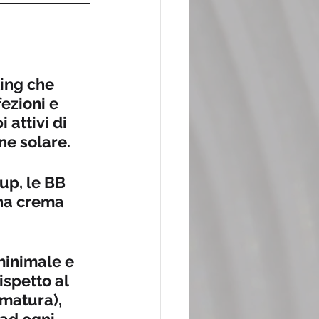
ing che 
ezioni e 
 attivi di 
ne solare. 
up, le BB 
na crema 
minimale e 
spetto al 
 matura), 