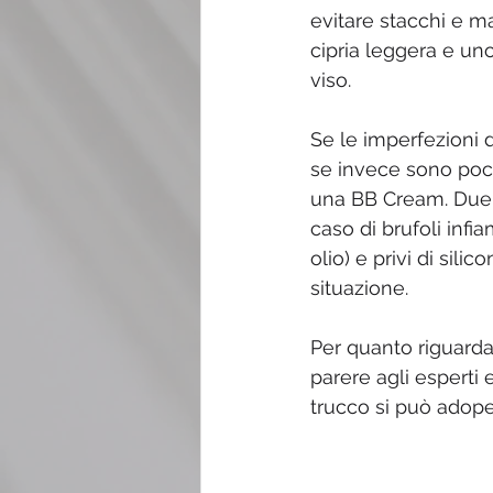
evitare stacchi e m
cipria leggera e un
viso.
Se le imperfezioni d
se invece sono poch
una BB Cream. Due ra
caso di brufoli infia
olio) e privi di sil
situazione. 
Per quanto riguarda 
parere agli esperti 
trucco si può adope