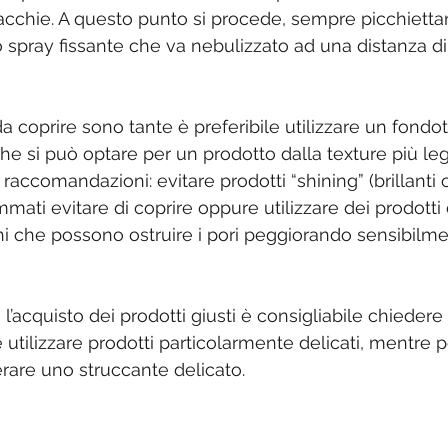
acchie. A questo punto si procede, sempre picchietta
o spray fissante che va nebulizzato ad una distanza d
a coprire sono tante è preferibile utilizzare un fondot
e si può optare per un prodotto dalla texture più l
ccomandazioni: evitare prodotti “shining” (brillanti o g
mmati evitare di coprire oppure utilizzare dei prodotti 
iconi che possono ostruire i pori peggiorando sensibilme
l’acquisto dei prodotti giusti è consigliabile chieder
e utilizzare prodotti particolarmente delicati, mentre pe
rare uno struccante delicato.