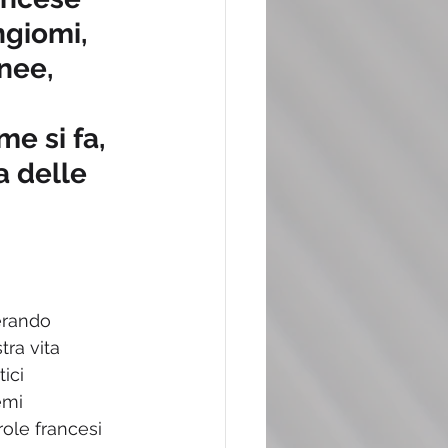
ngiomi, 
nee, 
e si fa, 
a delle 
erando 
ra vita 
ici 
emi 
ole francesi 