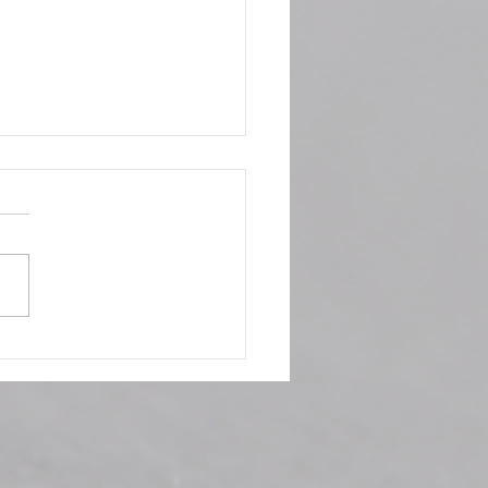
le: niente paura.
hiamo d’anticipo!