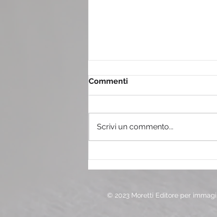
Commenti
Scrivi un commento...
Il tiramisù con il pandoro
© 2023 Moretti Editore per immagin