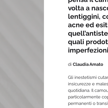
volta a nasc
lentiggini, 
acne ed esiti
quell’antist
quali prodot
imperfezion
di 
Claudia Amato
Gli inestetismi cut
insicurezze e males
quotidiana. Il camo
particolarmente cop
permanenti o transit