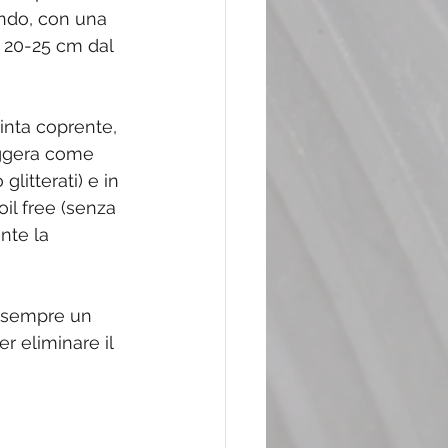
ndo, con una 
i 20-25 cm dal 
inta coprente, 
eggera come 
litterati) e in 
oil free (senza 
nte la 
e sempre un 
r eliminare il 