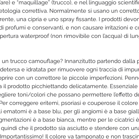
re) e “maquillage” (trucco), e nel linguaggio scientific
logia correttiva. Normalmente si usano un corretto
ente, una cipria e uno spray fissante. I prodotti devo
i di profumi e conservanti, e non causare irritazioni e
ertura waterproof (non rimovibile con l’acqua) di lun
 un trucco camouflage? Innanzitutto partendo dalla p
detersa e idratata per rimuovere ogni traccia di impuri
prire con un correttore le piccole imperfezioni. Penne
ca il prodotto picchiettando delicatamente. Essenziale
egliere toni/colori che possano permettere l’effetto d
er correggere eritemi, psoriasi e couperose il colore 
i ematomi è a base blu, per gli angiomi è a base gialla
gmentazioni è a base bianca, mentre per le cicatrici è
quindi che il prodotto sia asciutto e stendere con un
. Importantissimo! Il colore va tamponato e non trasci