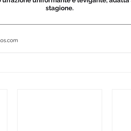
 un’azione uniformante e levigante, adatta 
stagione.
tos.com