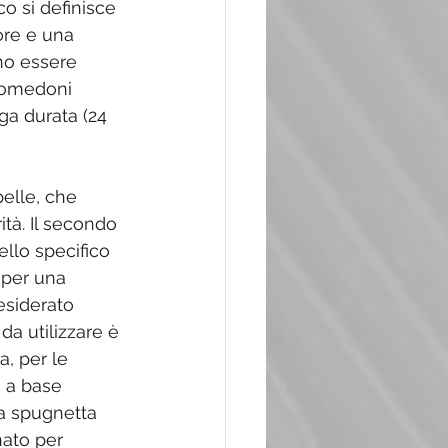
o si definisce 
re e una 
no essere 
 comedoni 
ga durata (24 
elle, che 
tà. Il secondo 
llo specifico 
 per una 
esiderato 
da utilizzare è 
, per le 
 a base 
a spugnetta 
nato per 