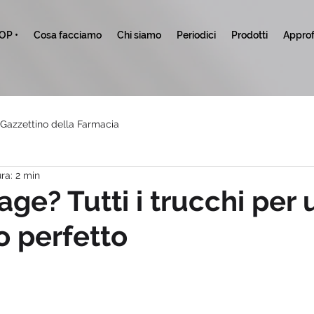
TOP •
Cosa facciamo
Chi siamo
Periodici
Prodotti
Approf
l Gazzettino della Farmacia
ra: 2 min
ge? Tutti i trucchi per 
o perfetto