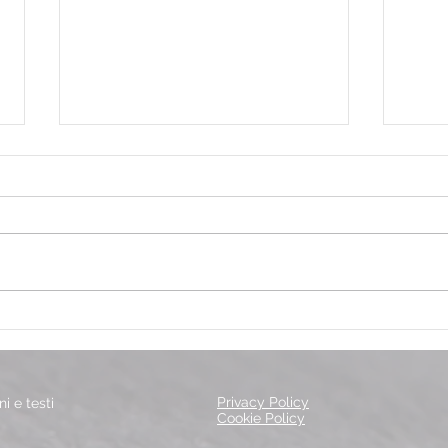
Tutti pazzi per il tennis!
Nata
Gioc
Privacy Policy
i e testi
Cookie Policy