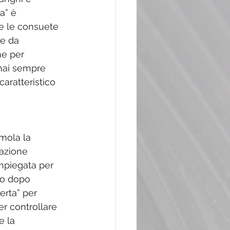
a” è 
he le consuete 
te da 
ne per 
rmai sempre 
caratteristico 
imola la 
azione 
impiegata per 
ro dopo 
erta” per 
r controllare 
e la 