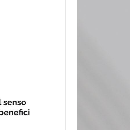
l senso 
benefici 