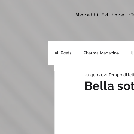
Moretti Editore
• 
All Posts
Pharma Magazine
I
20 gen 2021
Tempo di lett
Bella so