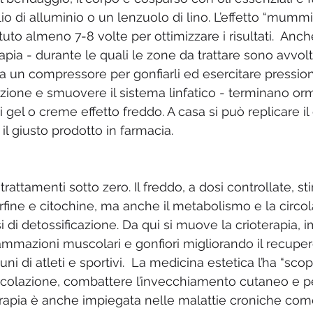
o di alluminio o un lenzuolo di lino. L’effetto “mummi
tuto almeno 7-8 volte per ottimizzare i risultati.  Anc
apia - durante le quali le zone da trattare sono avvol
i a un compressore per gonfiarli ed esercitare pressio
lazione e smuovere il sistema linfatico - terminano o
 gel o creme effetto freddo. A casa si può replicare il 
il giusto prodotto in farmacia.
trattamenti sotto zero. Il freddo, a dosi controllate, st
fine e citochine, ma anche il metabolismo e la circol
 di detossificazione. Da qui si muove la crioterapia, 
fiammazioni muscolari e gonfiori migliorando il recupe
ni di atleti e sportivi.  La medicina estetica l’ha “scop
circolazione, combattere l’invecchiamento cutaneo e pe
terapia è anche impiegata nelle malattie croniche com