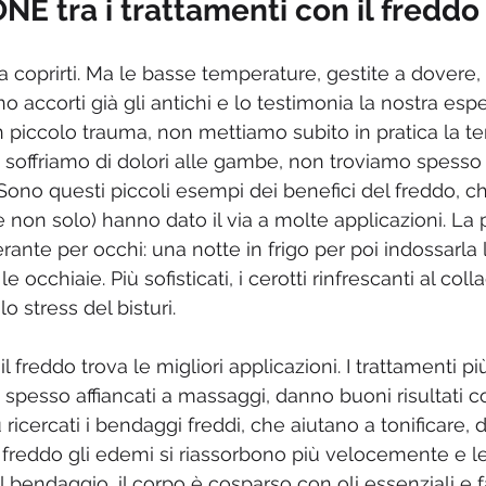
E tra i trattamenti con il freddo
a coprirti. Ma le basse temperature, gestite a dovere,
o accorti già gli antichi e lo testimonia la nostra esp
 piccolo trauma, non mettiamo subito in pratica la ter
soffriamo di dolori alle gambe, non troviamo spesso 
Sono questi piccoli esempi dei benefici del freddo, ch
e non solo) hanno dato il via a molte applicazioni. La
ante per occhi: una notte in frigo per poi indossarla 
e occhiaie. Più sofisticati, i cerotti rinfrescanti al col
lo stress del bisturi. 
l freddo trova le migliori applicazioni. I trattamenti pi
: spesso affiancati a massaggi, danno buoni risultati co
ù ricercati i bendaggi freddi, che aiutano a tonificare, 
l freddo gli edemi si riassorbono più velocemente e l
 bendaggio, il corpo è cosparso con oli essenziali e f