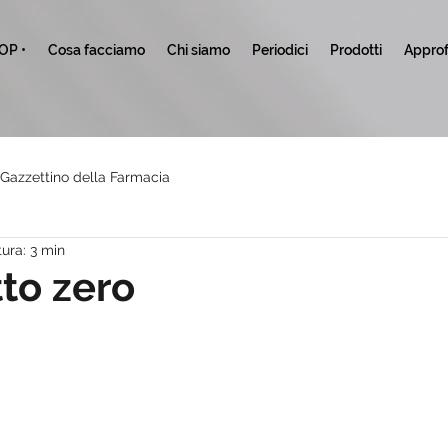
TOP •
Cosa facciamo
Chi siamo
Periodici
Prodotti
Approf
l Gazzettino della Farmacia
ura: 3 min
tto zero