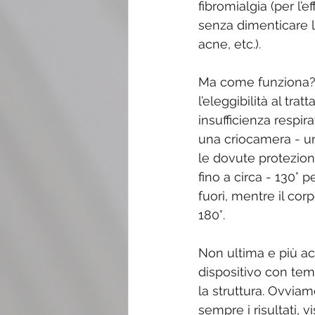
fibromialgia (per l’e
senza dimenticare l
acne, etc.). 
Ma come funziona? I
l’eleggibilità al tra
insufficienza respira
una criocamera - un
le dovute protezion
fino a circa - 130° 
fuori, mentre il cor
180°. 
Non ultima e più acc
dispositivo con temp
la struttura. Ovviam
sempre i risultati, 