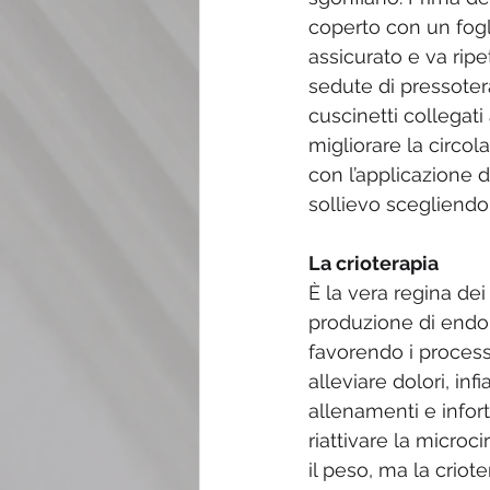
coperto con un fogli
assicurato e va ripe
sedute di pressoter
cuscinetti collegat
migliorare la circo
con l’applicazione di
sollievo scegliendo 
La crioterapia
È la vera regina dei 
produzione di endor
favorendo i processi
alleviare dolori, in
allenamenti e infortu
riattivare la micro
il peso, ma la crio