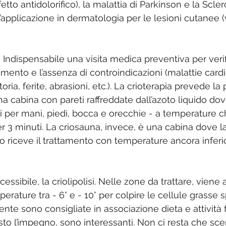
ffetto antidolorifico), la malattia di Parkinson e la Scler
’applicazione in dermatologia per le lesioni cutanee (
ndispensabile una visita medica preventiva per verif
ttamento e l’assenza di controindicazioni (malattie cardi
toria, ferite, abrasioni, etc.). La crioterapia prevede 
a cabina con pareti raffreddate dall’azoto liquido dov
i per mani, piedi, bocca e orecchie - a temperature c
per 3 minuti. La criosauna, invece, è una cabina dove la
po riceve il trattamento con temperature ancora inferior
essibile, la criolipolisi. Nelle zone da trattare, viene 
erature tra - 6° e - 10° per colpire le cellule grass
ente sono consigliate in associazione dieta e attività 
visto l’impegno, sono interessanti. Non ci resta che sc