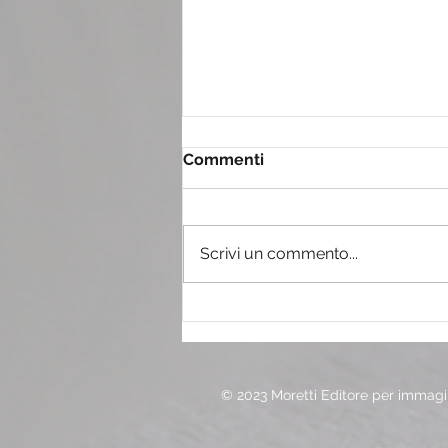
Commenti
Scrivi un commento...
Il tiramisù con il pandoro
© 2023 Moretti Editore per immagin