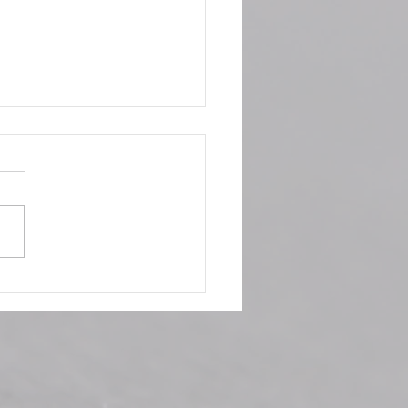
le: niente paura.
hiamo d’anticipo!