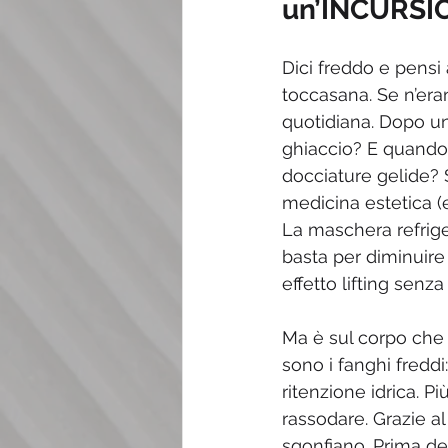
un’INCURSION
Dici freddo e pensi 
toccasana. Se n’eran
quotidiana. Dopo un
ghiaccio? E quando 
docciature gelide? 
medicina estetica (
La maschera refriger
basta per diminuire l
effetto lifting senza 
Ma è sul corpo che i
sono i fanghi freddi
ritenzione idrica. Pi
rassodare. Grazie a
sgonfiano. Prima del