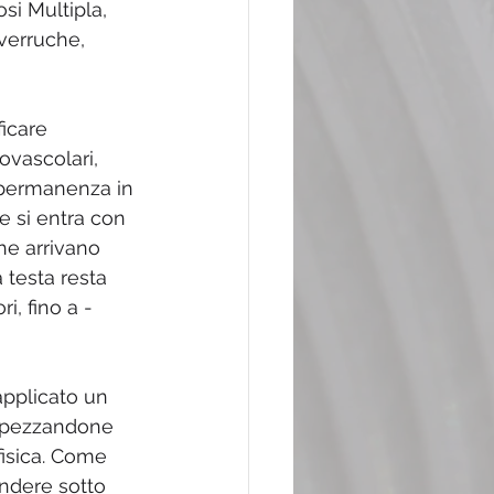
osi Multipla, 
verruche, 
icare 
ovascolari, 
la permanenza in 
e si entra con 
he arrivano 
 testa resta 
i, fino a - 
applicato un 
e spezzandone 
fisica. Come 
endere sotto 