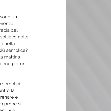
 sono un 
erienza 
apia del 
sollievo nelle 
e nella 
 più semplice? 
la mattina 
lagene per un 
ù semplici 
ntro la 
drenare e 
e gambe si 
anghi e 