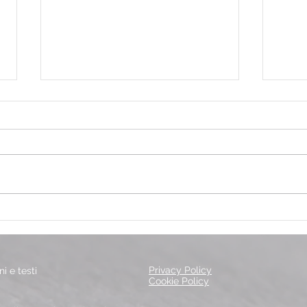
Tutti pazzi per il tennis!
Nata
Gioc
Privacy Policy
i e testi
Cookie Policy