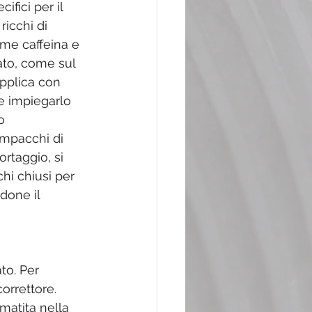
ifici per il 
icchi di 
ome caffeina e 
ato, come sul 
applica con 
te impiegarlo 
o 
mpacchi di 
ortaggio, si 
chi chiusi per 
done il 
o. Per 
rrettore. 
matita nella 