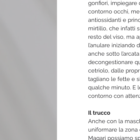
gonfiori, impiegare d
contorno occhi, megl
antiossidanti e prin
mirtillo, che infatt
resto del viso, ma 
l’anulare iniziando 
anche sotto l’arcata
decongestionare qu
cetriolo, dalle propr
tagliano le fette e s
qualche minuto. E l
contorno con atten
Il trucco
Anche con la masch
uniformare la zona 
Magari possiamo spe