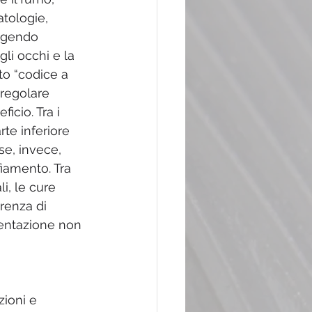
atologie, 
uggendo 
li occhi e la 
to “codice a 
 regolare 
icio. Tra i 
te inferiore 
e, invece, 
iamento. Tra 
i, le cure 
arenza di 
mentazione non 
ioni e 