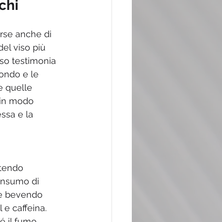
chi 
orse anche di 
del viso più 
so testimonia 
mondo e le 
re quelle 
 in modo 
ssa e la 
tendo 
consumo di 
te bevendo 
 e caffeina. 
é il fumo, 