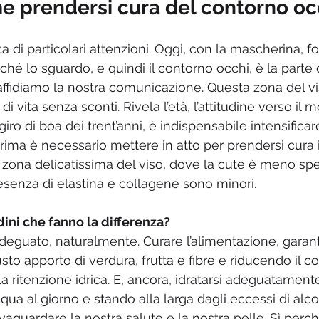
e prendersi cura del contorno oc
 di particolari attenzioni. Oggi, con la mascherina, f
ché lo sguardo, e quindi il contorno occhi, è la parte 
affidiamo la nostra comunicazione. Questa zona del vi
 di vita senza sconti. Rivela l’età, l’attitudine verso il 
 giro di boa dei trent’anni, è indispensabile intensifica
prima è necessario mettere in atto per prendersi cura
zona delicatissima del viso, dove la cute è meno spe
resenza di elastina e collagene sono minori.
dini che fanno la differenza?
deguato, naturalmente. Curare l’alimentazione, garan
sto apporto di verdura, frutta e fibre e riducendo il 
la ritenzione idrica. E, ancora, idratarsi adeguatamen
cqua al giorno e stando alla larga dagli eccessi di alcol
guardare la nostra salute e la nostra pelle. Sì perch