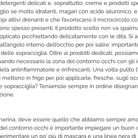
etergenti delicati e, soprattutto, creme e prodotti spec
io se molto idratanti, magari con acido ialuronico, e r
cipi attivi drenanti e che favoriscano il microcircolo c
i sono spesso presenti. Il prodotto scelto non va spalm
applicato picchiettando delicatamente con le dita. Si 
dall’angolo interno dell’occhio per poi salire: importan
 delle sopracciglia. Oltre ai prodotti dedicati, possiam
ando necessario la zona del contorno occhi con gli i
ietà antinfiammatorie e rinfrescanti. Una volta pulito l’
i mettono in frigo per poi applicarle, fresche, sugli oc
e sopracciglia? Teniamole sempre in ordine disegnan
zione.
erina, deve essere quello che abbiamo sempre amat
del contorno occhi è importante impiegare un buon co
rimentare un po’ più di mascara e una linea nera di 