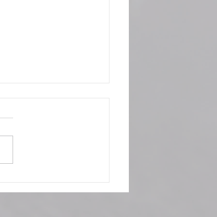
le: niente paura.
hiamo d’anticipo!