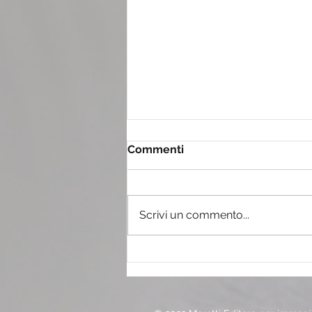
Commenti
Scrivi un commento...
Il tiramisù con il pandoro