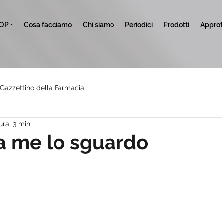
TOP •
Cosa facciamo
Chi siamo
Periodici
Prodotti
Approf
l Gazzettino della Farmacia
ura: 3 min
a me lo sguardo