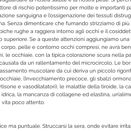
ttore di rischio potentissimo per molte e importanti p
azione sanguigna e l’ossigenazione dei tessuti distr
na. Senza dimenticare che fumando strizziamo di più g
iche rughe a raggiera intorno agli occhi e il cosiddet
bro superiore. Se a queste attenzioni aggiungiamo una
o il corpo, pelle e contorno occhi compresi, ne avrà benef
 le occhiaie, con la tipica colorazione scura nella par
causata da un rallentamento del microcircolo. Le bors
assamento muscolare da cui deriva un piccolo rigonf
occhiaie, l’invecchiamento precoce, gli sbalzi ormonal
isone e vasodilatatori), le malattie della tiroide, la c
e idrica, la mancanza di collagene ed elastina, un’ali
i vita poco attento.
 ma puntuale. Struccarsi la sera, onde evitare irritaz