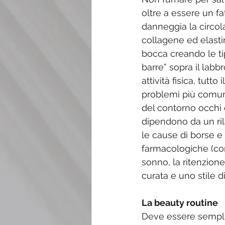
oltre a essere un fa
danneggia la circol
collagene ed elasti
bocca creando le tip
barre” sopra il lab
attività fisica, tutt
problemi più comuni,
del contorno occhi 
dipendono da un ril
le cause di borse e 
farmacologiche (cort
sonno, la ritenzion
curata e uno stile d
La beauty routine
Deve essere semplice