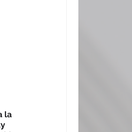
 la 
y 