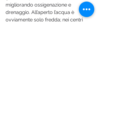
migliorando ossigenazione e 
drenaggio. All’aperto l’acqua è 
ovviamente solo fredda; nei centri 
benessere i getti alternano caldo e 
freddo. Un’altra esperienza da non 
farsi mancare nel nostro autunno in 
Val Pusteria.
Fotografia © Marina Moranduzzo
Pharma Magazine
Mostra tutti
Post recenti