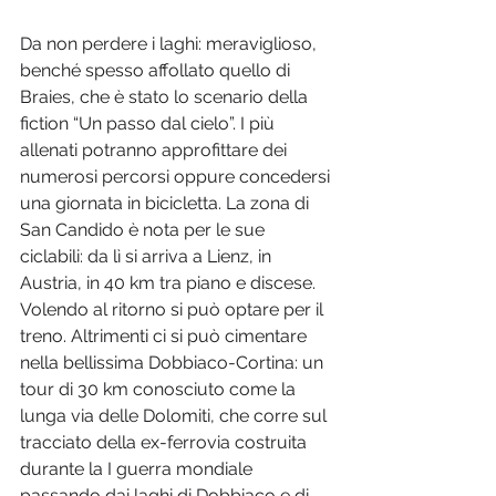
Da non perdere i laghi: meraviglioso, 
benché spesso affollato quello di 
Braies, che è stato lo scenario della 
fiction “Un passo dal cielo”. I più 
allenati potranno approfittare dei 
numerosi percorsi oppure concedersi 
una giornata in bicicletta. La zona di 
San Candido è nota per le sue 
ciclabili: da lì si arriva a Lienz, in 
Austria, in 40 km tra piano e discese. 
Volendo al ritorno si può optare per il 
treno. Altrimenti ci si può cimentare 
nella bellissima Dobbiaco-Cortina: un 
tour di 30 km conosciuto come la 
lunga via delle Dolomiti, che corre sul 
tracciato della ex-ferrovia costruita 
durante la I guerra mondiale 
passando dai laghi di Dobbiaco e di 