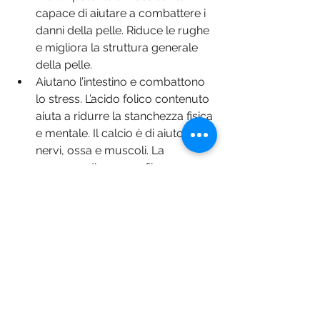
capace di aiutare a combattere i 
danni della pelle. Riduce le rughe 
e migliora la struttura generale 
della pelle. 
Aiutano l’intestino e combattono 
lo stress. L’acido folico contenuto 
aiuta a ridurre la stanchezza fisica 
e mentale. Il calcio è di aiuto per i 
nervi, ossa e muscoli. La 
presenza di acqua e fibre 
mantiene in salute l’apparato 
digerente, migliorando le funzioni 
intestinali.
Contrasta l’anemia. Pur non 
essendo ricche di ferro le arance 
sono un’ottima fonte di acidi 
organici, come la vitamina C e 
l’acido citrico che aumentano 