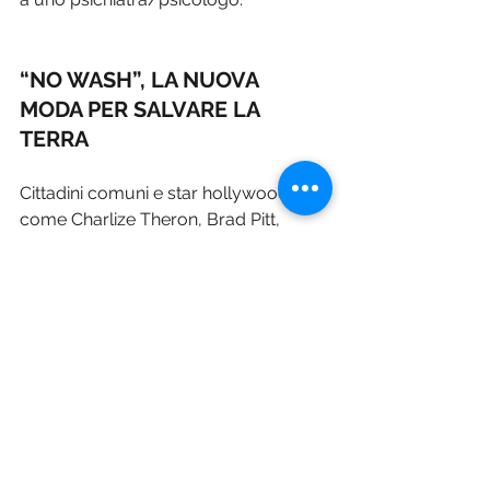
“NO WASH”, LA NUOVA 
MODA PER SALVARE LA 
TERRA
Cittadini comuni e star hollywoodiane 
come Charlize Theron, Brad Pitt, 
Leonardo Di Caprio e  la stilista 
inglese Stella McCartney, insieme nel 
movimento che propone di cambiare 
abitudini e sprecare meno, anche 
usando la vodka come deodorante. 
Perché: “laviamo troppo i vestiti e 
anche noi stessi”. È questa la 
premessa dei “No Wash”, un 
movimento di cittadini che, allarmati 
dai problemi del riscaldamento 