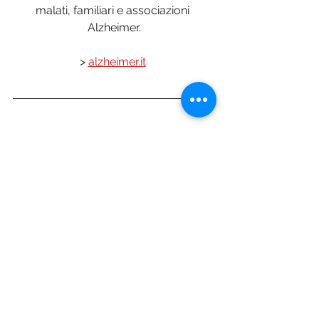
malati, familiari e associazioni 
Alzheimer.
> 
alzheimer.it
Foto © Depositphotos.com
Pharma Magazine
Mostra tutti
Post recenti