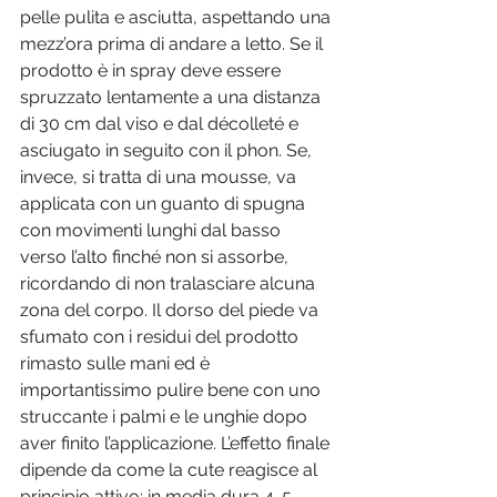
pelle pulita e asciutta, aspettando una 
mezz’ora prima di andare a letto. Se il 
prodotto è in spray deve essere 
spruzzato lentamente a una distanza 
di 30 cm dal viso e dal décolleté e 
asciugato in seguito con il phon. Se, 
invece, si tratta di una mousse, va 
applicata con un guanto di spugna 
con movimenti lunghi dal basso 
verso l’alto finché non si assorbe, 
ricordando di non tralasciare alcuna 
zona del corpo. Il dorso del piede va 
sfumato con i residui del prodotto 
rimasto sulle mani ed è 
importantissimo pulire bene con uno 
struccante i palmi e le unghie dopo 
aver finito l’applicazione. L’effetto finale 
dipende da come la cute reagisce al 
principio attivo: in media dura 4-5 