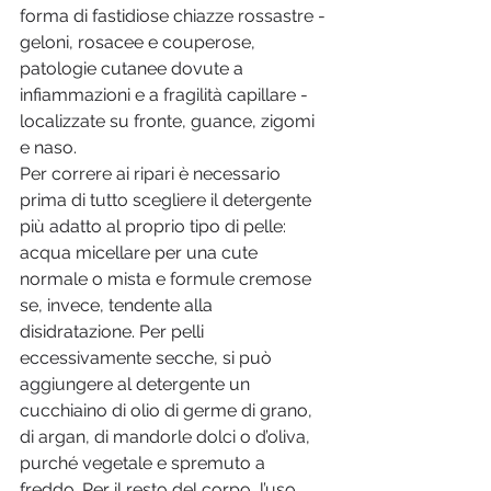
forma di fastidiose chiazze rossastre - 
geloni, rosacee e couperose, 
patologie cutanee dovute a 
infiammazioni e a fragilità capillare - 
localizzate su fronte, guance, zigomi 
e naso. 
Per correre ai ripari è necessario 
prima di tutto scegliere il detergente 
più adatto al proprio tipo di pelle: 
acqua micellare per una cute 
normale o mista e formule cremose 
se, invece, tendente alla 
disidratazione. Per pelli 
eccessivamente secche, si può 
aggiungere al detergente un 
cucchiaino di olio di germe di grano, 
di argan, di mandorle dolci o d’oliva, 
purché vegetale e spremuto a 
freddo. Per il resto del corpo, l’uso 