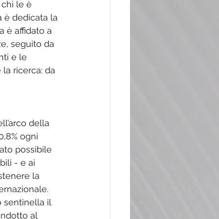
chi le è 
a è dedicata la 
 è affidato a 
e, seguito da 
ti e le 
la ricerca: da 
ll’arco della 
 0,8% ogni 
ato possibile 
li - e ai 
stenere la 
ternazionale. 
sentinella il 
ndotto al 