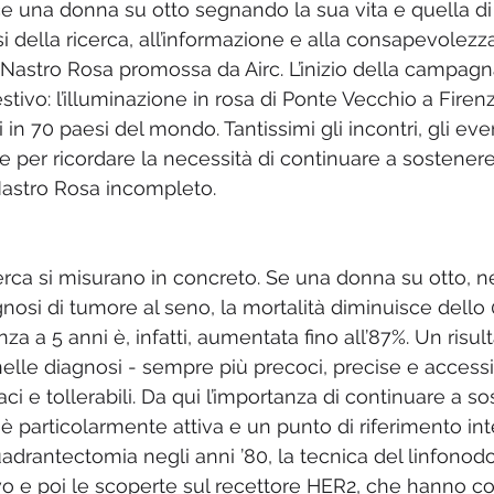
ce una donna su otto segnando la sua vita e quella di 
i della ricerca, all’informazione e alla consapevolezz
Nastro Rosa promossa da Airc. L’inizio della campagna
vo: l’illuminazione in rosa di Ponte Vecchio a Firenz
i in 70 paesi del mondo. Tantissimi gli incontri, gli even
te per ricordare la necessità di continuare a sostenere 
 Nastro Rosa incompleto. 
cerca si misurano in concreto. Se una donna su otto, ne
gnosi di tumore al seno, la mortalità diminuisce dello
za a 5 anni è, infatti, aumentata fino all’87%. Un risult
nelle diagnosi - sempre più precoci, precise e accessibi
aci e tollerabili. Da qui l’importanza di continuare a so
ia è particolarmente attiva e un punto di riferimento in
uadrantectomia negli anni ’80, la tecnica del linfonodo 
 e poi le scoperte sul recettore HER2, che hanno co