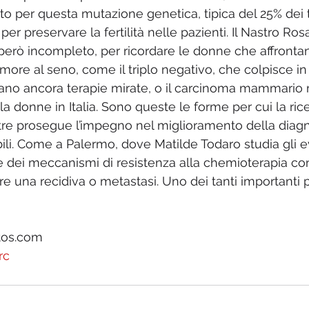
o per questa mutazione genetica, tipica del 25% dei t
 per preservare la fertilità nelle pazienti. Il Nastro Ro
erò incompleto, per ricordare le donne che affronta
more al seno, come il triplo negativo, che colpisce in
ano ancora terapie mirate, o il carcinoma mammario 
a donne in Italia. Sono queste le forme per cui la ric
re prosegue l’impegno nel miglioramento della diagn
bili. Come a Palermo, dove Matilde Todaro studia gli e
e dei meccanismi di resistenza alla chemioterapia co
 una recidiva o metastasi. Uno dei tanti importanti pr
 
tos.com
rc