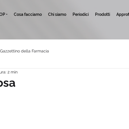
TOP •
Cosa facciamo
Chi siamo
Periodici
Prodotti
Approf
l Gazzettino della Farmacia
ura: 2 min
osa