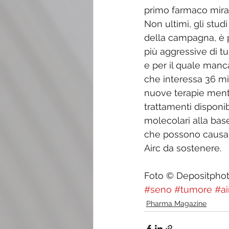
primo farmaco mirat
Non ultimi, gli studi
della campagna, è p
più aggressive di tu
e per il quale manc
che interessa 36 mil
nuove terapie ment
trattamenti disponi
molecolari alla bas
che possono causare
Airc da sostenere.   
Foto © Depositpho
#seno
#tumore
#ai
Pharma Magazine