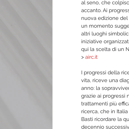
al seno, che colpis
accanto. Ai progress
nuova edizione del 
un momento suggesti
altri luoghi simbolic
iniziative organizza
qui la scelta di un
> 
airc.it
I progressi della ri
vita, riceve una dia
anno: la sopravviven
grazie ai progressi 
trattamenti più effic
ricerca, che in Ital
Basti ricordare la q
decennio successivo