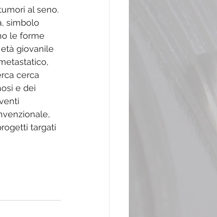
umori al seno. 
sa, simbolo 
no le forme 
 età giovanile 
metastatico, 
erca cerca 
osi e dei 
venti 
nvenzionale, 
ogetti targati 