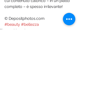
cui contenuto calorico – in un piatto 
completo – è spesso irrilevante!
© Depositphotos.com
#beauty
#bellezza
Pharma Magazine
Mostra tutti
Post recenti