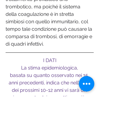
trombotico, ma poiché il sistema 
della coagulazione è in stretta 
simbiosi con quello immunitario, col 
tempo tale condizione può causare la 
comparsa di trombosi, di emorragie e 
di quadri infettivi.
I DATI
La stima epidemiologica,
basata su quanto osservato nei 15 
anni precedenti, indica che nell’arco 
dei prossimi 10-12 anni vi sarà un 
incremento dei soggetti non più 
sensibili alle cure per scompenso 
cardiaco del 30%. Il dato è 
impressionante soprattutto se si 
pensa che ancora oggi la migliore 
terapia disponibile è il trapianto.