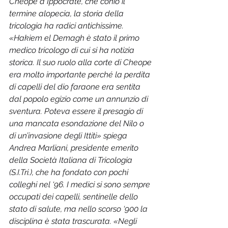
Cheope a Ippocrate, che coniò il 
termine alopecia, la storia della 
tricologia ha radici antichissime. 
«Hakiem el Demagh è stato il primo 
medico tricologo di cui si ha notizia 
storica. Il suo ruolo alla corte di Cheope 
era molto importante perché la perdita 
di capelli del dio faraone era sentita 
dal popolo egizio come un annunzio di 
sventura. Poteva essere il presagio di 
una mancata esondazione del Nilo o 
di un’invasione degli Ittiti» spiega 
Andrea Marliani, presidente emerito 
della Società Italiana di Tricologia 
(S.I.Tri.), che ha fondato con pochi 
colleghi nel ‘96. I medici si sono sempre 
occupati dei capelli, sentinelle dello 
stato di salute, ma nello scorso ‘900 la 
disciplina è stata trascurata. «Negli 