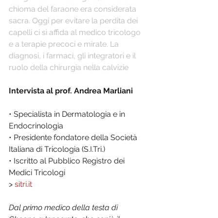
chioma del faraone era considerata 
sacra. Oggi per evitare la perdita dei 
capelli ci si affida al medico tricologo 
e a terapie precoci e mirate. La 
diagnosi, i farmaci, gli integratori e il 
ruolo della chirurgia nella calvizie
Intervista al prof. Andrea Marliani
• Specialista in Dermatologia e in 
Endocrinologia
• Presidente fondatore della Società 
Italiana di Tricologia (S.I.Tri.)
• Iscritto al Pubblico Registro dei 
Medici Tricologi
> 
sitri.it
Dal primo medico della testa di 