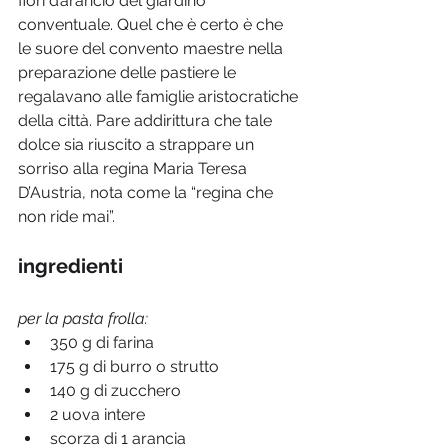
fiori d’arancio del giardino 
conventuale. Quel che è certo è che 
le suore del convento maestre nella 
preparazione delle pastiere le 
regalavano alle famiglie aristocratiche 
della città. Pare addirittura che tale 
dolce sia riuscito a strappare un 
sorriso alla regina Maria Teresa 
D’Austria, nota come la “regina che 
non ride mai”.
ingredienti
per la pasta frolla:
350 g di farina
175 g di burro o strutto
140 g di zucchero
2 uova intere
scorza di 1 arancia