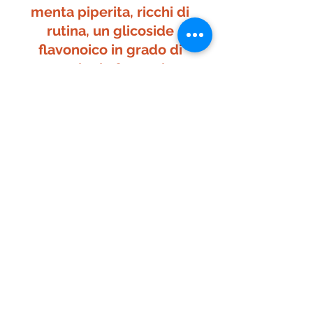
menta piperita, ricchi di 
rutina, un glicoside 
flavonoico in grado di 
prevenire la formazione 
delle rughe; pesce, oli 
vegetali, semi di chia e di 
girasole, kiwi, mirtillo rosso, 
frutta secca, sesamo, soia, 
germe di grano e olive, ricchi 
di Omega 3 e Omega 6, 
ottimi alleati nella corsa 
contro il tempo per ritardare 
l’invecchiamento cutaneo.
Foto © Depositphotos.com
#Bellezza
#rughe
Pharma Magazine