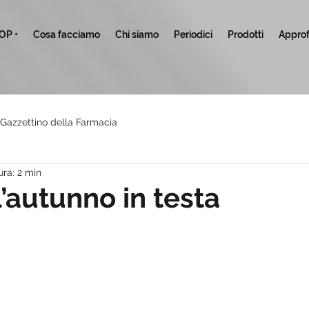
TOP •
Cosa facciamo
Chi siamo
Periodici
Prodotti
Approf
l Gazzettino della Farmacia
ura: 2 min
l’autunno in testa