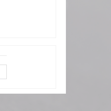
le: niente paura.
hiamo d’anticipo!