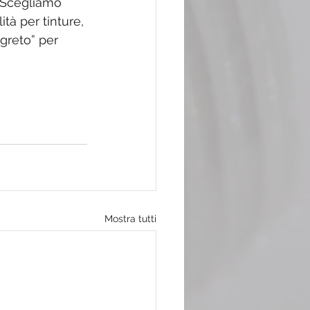
. Scegliamo 
tà per tinture, 
egreto” per 
Mostra tutti