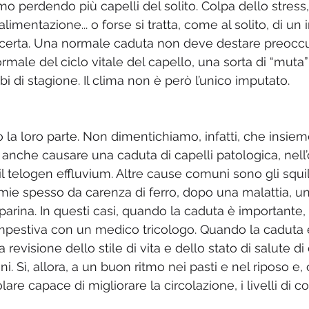
o perdendo più capelli del solito. Colpa dello stress,
 alimentazione... o forse si tratta, come al solito, di un
 certa. Una normale caduta non deve destare preoccu
ormale del ciclo vitale del capello, una sorta di “muta
 di stagione. Il clima non è però l’unico imputato.
 la loro parte. Non dimentichiamo, infatti, che insiem
anche causare una caduta di capelli patologica, nell’
 il telogen effluvium. Altre cause comuni sono gli squil
nemie spesso da carenza di ferro, dopo una malattia, u
parina. In questi casi, quando la caduta è importante,
pestiva con un medico tricologo. Quando la caduta è
revisione dello stile di vita e dello stato di salute di c
ni. Sì, allora, a un buon ritmo nei pasti e nel riposo e
golare capace di migliorare la circolazione, i livelli di c