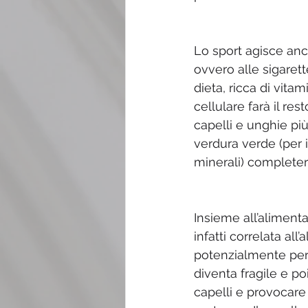
Lo sport agisce anch
ovvero alle sigarett
dieta, ricca di vita
cellulare farà il r
capelli e unghie più
verdura verde (per i
minerali) completer
Insieme all’aliment
infatti correlata all
potenzialmente per
diventa fragile e po
capelli e provocare 