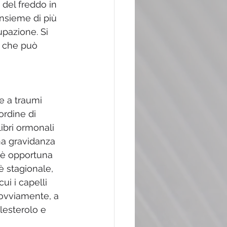
 del freddo in 
 insieme di più 
pazione. Si 
” che può 
e a traumi 
ordine di 
ibri ormonali 
na gravidanza 
 è opportuna 
 stagionale, 
ui i capelli 
, ovviamente, a 
olesterolo e 