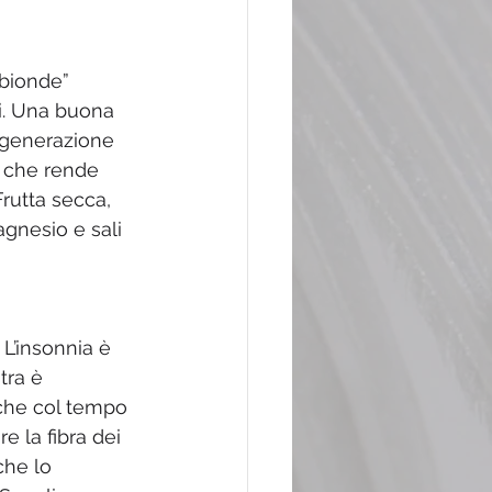
“bionde” 
li. Una buona 
rigenerazione 
, che rende 
Frutta secca, 
agnesio e sali 
L’insonnia è 
tra è 
che col tempo 
e la fibra dei 
che lo 