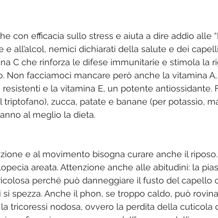
e con efficacia sullo stress e aiuta a dire addio alle 
e e all’alcol, nemici dichiarati della salute e dei capel
mina C che rinforza le difese immunitarie e stimola la 
esto. Non facciamoci mancare però anche la vitamina A
 resistenti e la vitamina E, un potente antiossidante. 
l triptofano), zucca, patate e banane (per potassio, m
anno al meglio la dieta.
azione e al movimento bisogna curare anche il riposo. 
’alopecia areata. Attenzione anche alle abitudini: la pias
icolosa perché può danneggiare il fusto del capello 
i si spezza. Anche il phon, se troppo caldo, può rovinar
la tricoressi nodosa, ovvero la perdita della cuticola 