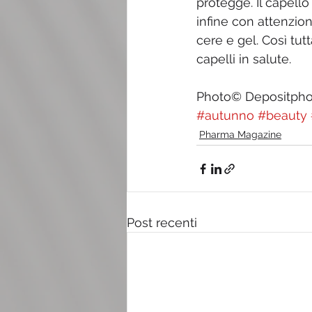
protegge. Il capello
infine con attenzion
cere e gel. Così tut
capelli in salute.
Photo© Depositph
#autunno
#beauty
Pharma Magazine
Post recenti