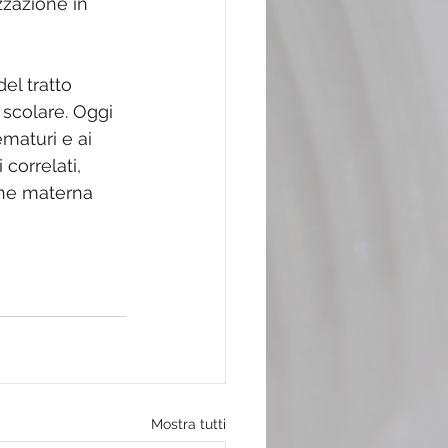
zazione in 
del tratto 
 scolare. Oggi 
ematuri e ai 
correlati, 
one materna 
Mostra tutti