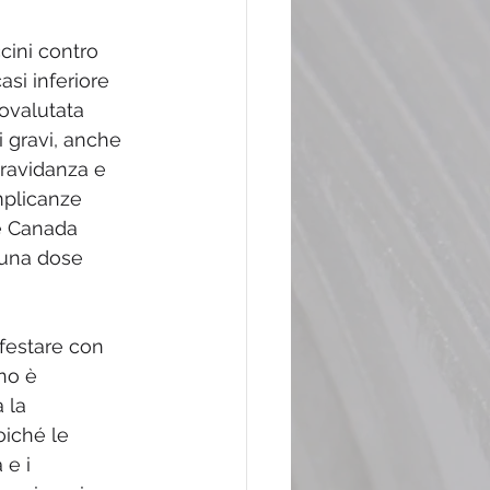
cini contro 
asi inferiore 
ovalutata 
 gravi, anche 
gravidanza e 
mplicanze 
e Canada 
 una dose 
ifestare con 
no è 
 la 
oiché le 
e i 