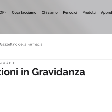
TOP •
Cosa facciamo
Chi siamo
Periodici
Prodotti
Approf
l Gazzettino della Farmacia
ura: 2 min
ioni in Gravidanza