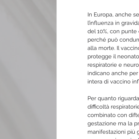
In Europa, anche se
l’influenza in gravi
del 10%, con punte d
perché può condurre
alla morte. Il vacci
protegge il neonato 
respiratorie e neu
indicano anche per i
intera di vaccino in
Per quanto riguarda
difficoltà respirato
combinato con difte
gestazione ma la pro
manifestazioni più g