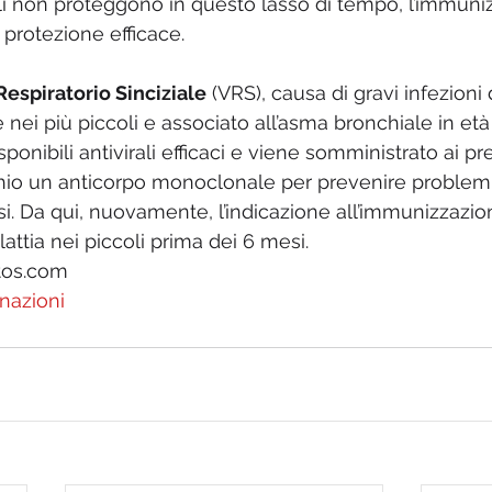
 non proteggono in questo lasso di tempo, l’immuniz
 protezione efficace. 
Respiratorio Sinciziale
 (VRS), causa di gravi infezioni 
re nei più piccoli e associato all’asma bronchiale in età
onibili antivirali efficaci e viene somministrato ai pr
chio un anticorpo monoclonale per prevenire problemi 
asi. Da qui, nuovamente, l’indicazione all’immunizzazi
attia nei piccoli prima dei 6 mesi.    
tos.com
nazioni