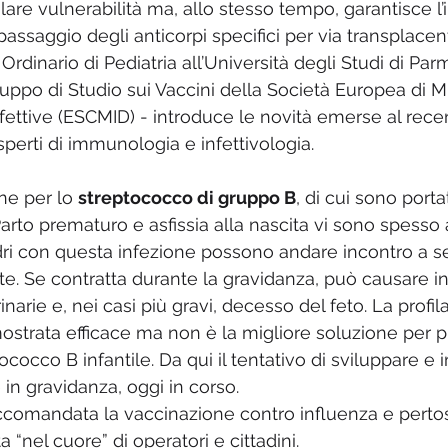
are vulnerabilità ma, allo stesso tempo, garantisce l’
 passaggio degli anticorpi specifici per via transplacen
rdinario di Pediatria all’Università degli Studi di Par
uppo di Studio sui Vaccini della Società Europea di M
Infettive (ESCMID) - introduce le novità emerse al rec
perti di immunologia e infettivologia.
ne per lo 
streptococco di gruppo B
, di cui sono portat
rto prematuro e asfissia alla nascita vi sono spesso a
ri con questa infezione possono andare incontro a se
e. Se contratta durante la gravidanza, può causare in
narie e, nei casi più gravi, decesso del feto. La profila
mostrata efficace ma non è la migliore soluzione per p
tococco B infantile. Da qui il tentativo di sviluppare e 
in gravidanza, oggi in corso.
ccomandata la vaccinazione contro influenza e perto
 “nel cuore” di operatori e cittadini. 