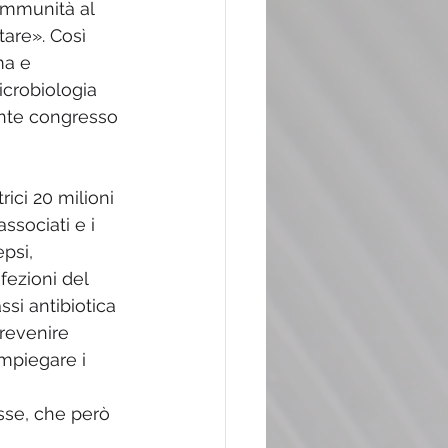
immunità al 
tare». Così 
ma e 
icrobiologia 
ente congresso 
rici 20 milioni 
ssociati e i 
psi, 
fezioni del 
ssi antibiotica 
revenire 
impiegare i 
sse, che però 