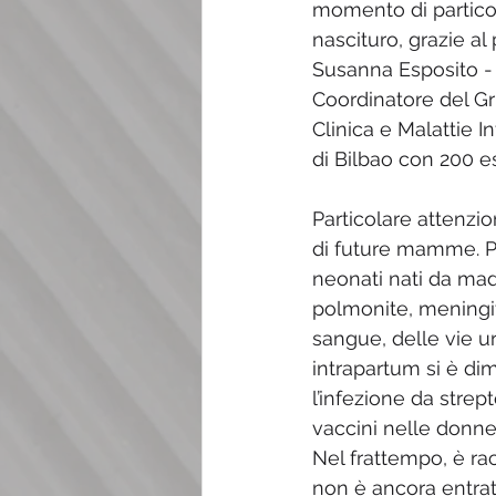
momento di particol
nascituro, grazie al
Susanna Esposito - O
Coordinatore del Gr
Clinica e Malattie 
di Bilbao con 200 es
Particolare attenzio
di future mamme. Pa
neonati nati da mad
polmonite, meningit
sangue, delle vie uri
intrapartum si è di
l’infezione da strep
vaccini nelle donne 
Nel frattempo, è ra
non è ancora entrata