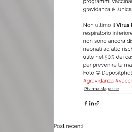
programmi vaccinali
gravidanza è l’unica
Non ultimo il 
Virus 
respiratorio inferio
non sono ancora disp
neonati ad alto ris
utile nel 50% dei c
per prevenire la mal
Foto © Depositpho
#gravidanza
#vacci
Pharma Magazine
Post recenti