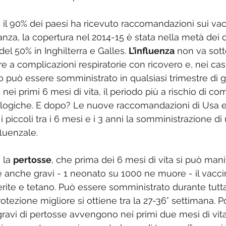
 il 90% dei paesi ha ricevuto raccomandazioni sui vac
danza, la copertura nel 2014-15 è stata nella metà dei c
el 50% in Inghilterra e Galles. 
L’influenza
 non va sott
 a complicazioni respiratorie con ricovero e, nei casi
no può essere somministrato in qualsiasi trimestre di 
nei primi 6 mesi di vita, il periodo più a rischio di co
rologiche. E dopo? Le nuove raccomandazioni di Usa 
 piccoli tra i 6 mesi e i 3 anni la somministrazione di
fluenzale. 
 la 
pertosse
, che prima dei 6 mesi di vita si può man
rie anche gravi - 1 neonato su 1000 ne muore - il vacci
rite e tetano. Può essere somministrato durante tutta
tezione migliore si ottiene tra la 27-36° settimana. P
ravi di pertosse avvengono nei primi due mesi di vita 