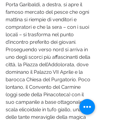
Porta Garibaldi, a destra, si apre il 
famoso mercato del pesce che ogni 
mattina si riempie di venditori e 
compratori e che la sera – con i suoi 
locali – si trasforma nel punto 
d’incontro preferito dei giovani. 
Proseguendo verso nord si arriva in 
uno degli scorci più affascinanti della 
città, la Piazza dell’Addolorata, dove 
dominano il Palazzo VII Aprile e la 
barocca Chiesa del Purgatorio. Poco 
lontano, il Convento del Carmine 
(oggi sede della Pinacoteca) con il 
suo campanile a base ottagonale e la 
scala elicoidale in tufo giallo, una 
delle tante meraviglie della magica 
Trinacria.    
Foto © Depositphotos.com