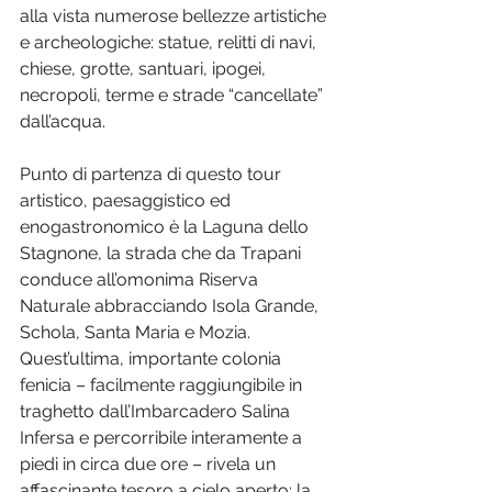
alla vista numerose bellezze artistiche 
e archeologiche: statue, relitti di navi, 
chiese, grotte, santuari, ipogei, 
necropoli, terme e strade “cancellate” 
dall’acqua.
Punto di partenza di questo tour 
artistico, paesaggistico ed 
enogastronomico è la Laguna dello 
Stagnone, la strada che da Trapani 
conduce all’omonima Riserva 
Naturale abbracciando Isola Grande, 
Schola, Santa Maria e Mozia. 
Quest’ultima, importante colonia 
fenicia – facilmente raggiungibile in 
traghetto dall’Imbarcadero Salina 
Infersa e percorribile interamente a 
piedi in circa due ore – rivela un 
affascinante tesoro a cielo aperto: la 