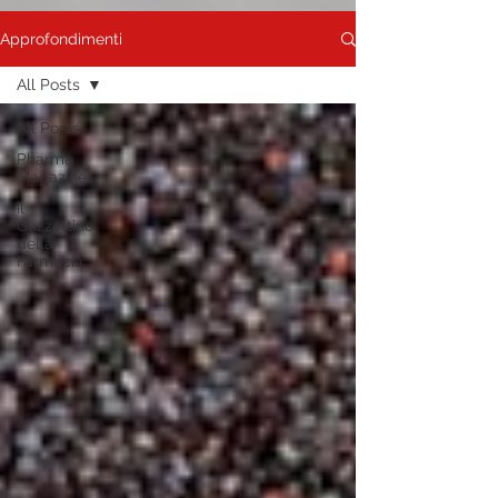
Approfondimenti
All Posts
All Posts
Pharma
Magazine
Il
Gazzettino
della
Farmacia