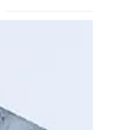
il serbatoio prezioso di minerali, vitamine, fibre e
tante sostanze fondamentali per...