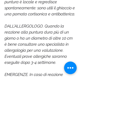
puntura è locale e regredisce 
spontaneamente: sono utili il ghiaccio e 
una pomata cortisonica e antibatterica.
DALL’ALLERGOLOGO. Quando la 
reazione alla puntura dura più di un 
giorno o ha un diametro di oltre 10 cm 
è bene consultare uno specialista in 
allergologia per una valutazione. 
Eventuali prove allergiche saranno 
eseguite dopo 3-4 settimane.
EMERGENZE. In caso di reazione 
sistemica e di shock anafilattico 
cercare di mantenere la calma, 
chiamare soccorso e se possibile 
impiegare immediatamente il kit 
salvavita con l’adrenalina 
autoinettabile.