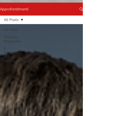
Approfondimenti
All Posts
All Posts
Pharma
Magazine
Il
Gazzettino
della
Farmacia