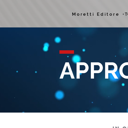
Moretti Editore
• 
APPR