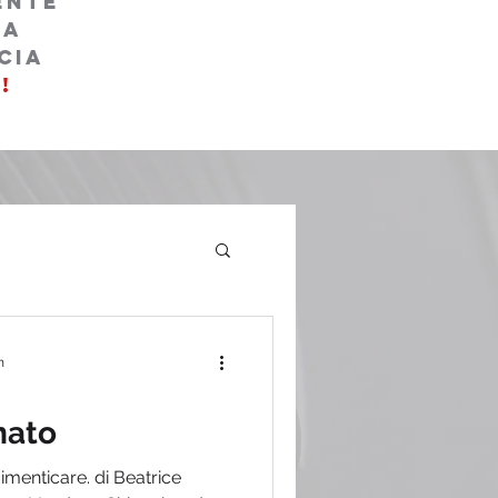
ente
la
cia
!
n
nato
imenticare. di Beatrice