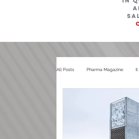
in 
a
sa
All Posts
Pharma Magazine
I